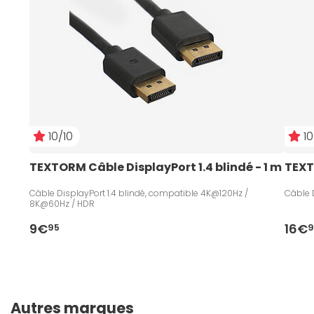
10/10
10
TEXTORM Câble DisplayPort 1.4 blindé - 1 m
TEXT
Câble DisplayPort 1.4 blindé, compatible 4K@120Hz /
Câble D
8K@60Hz / HDR
9€
16€
95
9
Autres marques