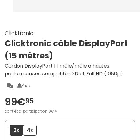
Clicktronic
Clicktronic câble DisplayPort
(15 mètres)
Cordon DisplayPort 1.1 mâle/mâle à hautes
performances compatible 3D et Full HD (1080p)
Prix ↓
99€
95
dont éco-participation 0€
05
3x
4x