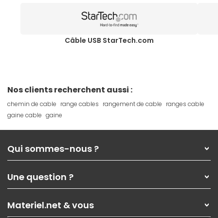
Câble USB StarTech.com
Nos clients recherchent aussi :
chemin de cable
range cables
rangement de cable
ranges cable
gaine cable
gaine
Qui sommes-nous ?
Qui sommes-nous ?
Une question ?
Nos services
Les magasins Materiel.net
Rubrique d'aide / FAQ
Nos solutions pour les pros
Materiel.net & vous
Paiement, livraison
Contactez-nous