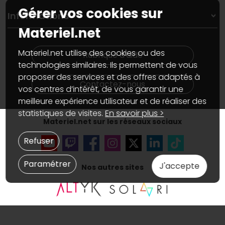
Garanties
,
Pack Zen
On répare votre PC portable
Gérer vos cookies sur
SAV, demander un retour
Informations
On rachète votre carte graphique
Informations
Materiel.net
PC sur mesure : Votre RDV personnalisé
Guides d'achats et tutoriels
Plan du site
Notre démarche écologique
Nos marques
Materiel.net recrute
Materiel.net utilise des cookies ou des
Rubrique d'aide
Conditions générales de vente
Notre programme d'affiliation
technologies similaires. Ils permettent de vous
Marketplace
Partenariat & Sponsoring
proposer des services et des offres adaptés à
Informations légales
Contactez-nous
vos centres d’intérêt, de vous garantir une
Données personnelles
et
cookies
meilleure expérience utilisateur et de réaliser des
Gérer vos cookies
Accessibilité : non conforme
statistiques de visites.
En savoir plus >
Materiel.net sur les réseaux sociaux
Refuser
Paramétrer
J'accepte
Nos autres sites