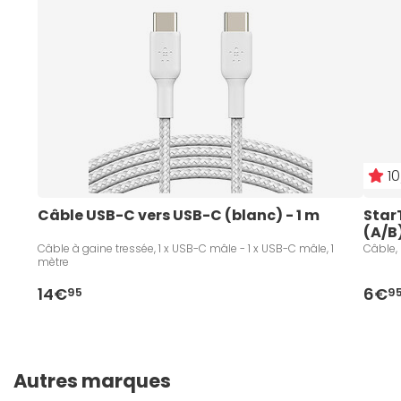
10
Câble USB-C vers USB-C (blanc) - 1 m
Star
(A/B
Câble à gaine tressée, 1 x USB-C mâle - 1 x USB-C mâle, 1
Câble, 
mètre
14€
6€
95
9
Autres marques