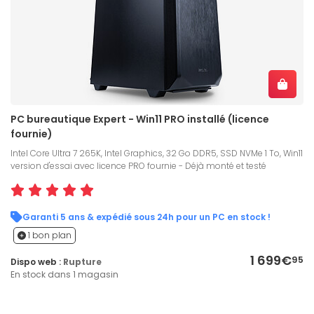
PC bureautique Expert - Win11 PRO installé (licence
fournie)
Intel Core Ultra 7 265K, Intel Graphics, 32 Go DDR5, SSD NVMe 1 To, Win11
version d'essai avec licence PRO fournie - Déjà monté et testé
Garanti 5 ans & expédié sous 24h pour un PC en stock !
1 bon plan
1 699€
95
Dispo web :
Rupture
En stock dans 1 magasin