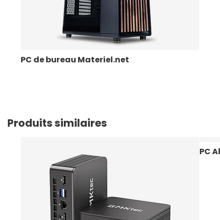
PC de bureau Materiel.net
Produits similaires
PC A