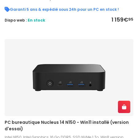
Garanti 5 ans & expédié sous 24h pour un PC en stock !
1 159€
95
Dispo web :
En stock
PC bureautique Nucleus 14 N150 - Win11 installé (version
d'essai)
Intel N150, Intel Graphics, 16 Go DDR5, SSD NVMe 1 To, Win11 version