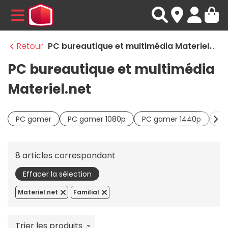
MENU
Retour
PC bureautique et multimédia Materiel.net
PC bureautique et multimédia
Materiel.net
PC gamer
PC gamer 1080p
PC gamer 1440p
PC
8 articles correspondant
Effacer la sélection
Materiel.net
Familial
Trier les produits