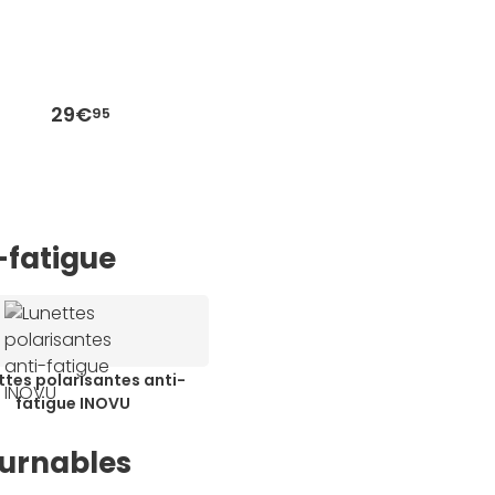
29€
95
-fatigue
ttes polarisantes anti-
fatigue INOVU
ournables