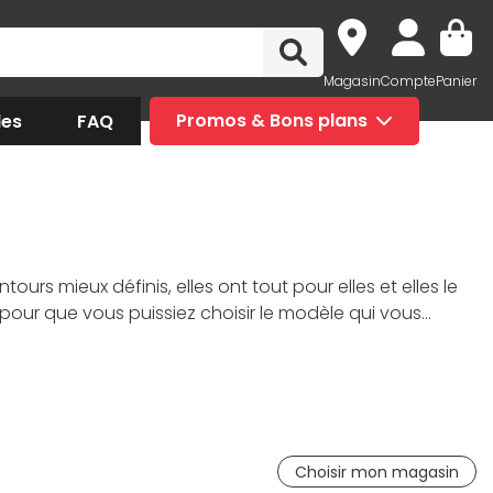
Magasin
Compte
Panier
des
FAQ
Promos & Bons plans
urs mieux définis, elles ont tout pour elles et elles le
 pour que vous puissiez choisir le modèle qui vous
n ainsi que vos performances dans votre jeu favori.
s sans inconfort ! Comparez et faites votre choix
Choisir mon magasin