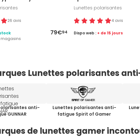
risantes
Lunettes polarisantes
26 avis
4 avis
79€
94
stock
Dispo web :
+ de 15 jours
2 magasins
rques Lunettes polarisantes anti
olarisantes anti-
Lunettes polarisantes anti-
Lune
gue GUNNAR
fatigue Spirit of Gamer
rques de lunettes gamer incont