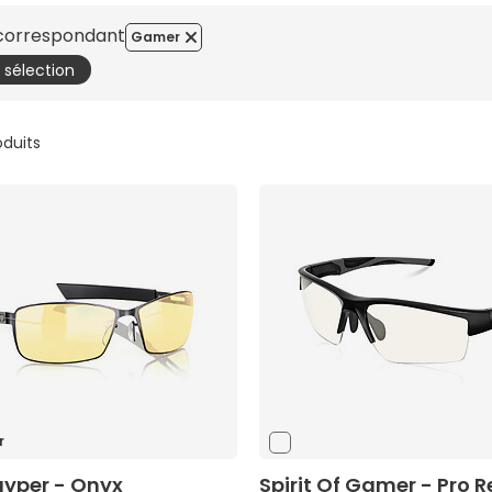
 correspondant
Gamer
a sélection
oduits
r
yper - Onyx
Spirit Of Gamer - Pro R