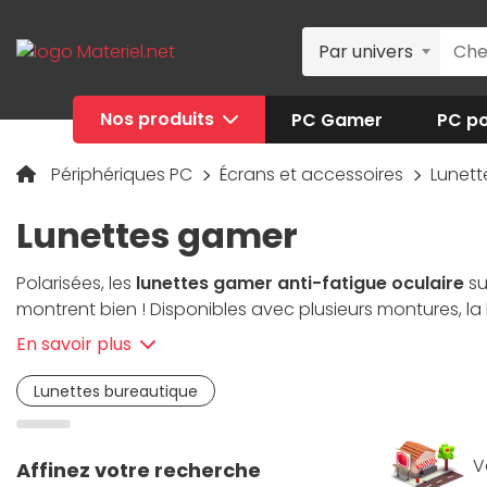
Par univers
Nos produits
PC Gamer
PC po
Périphériques PC
Écrans et accessoires
Lunett
Lunettes gamer
Polarisées, les
lunettes gamer anti-fatigue oculaire
su
montrent bien ! Disponibles avec plusieurs montures, la
convient. Réduisant l'impact néfaste de la lumière bleue
En savoir plus
Équipées de branches plates, ces
lunettes gamer
pola
parmi la large gamme de
lunettes gamer
sélectionnée 
Lunettes bureautique
V
Affinez votre recherche