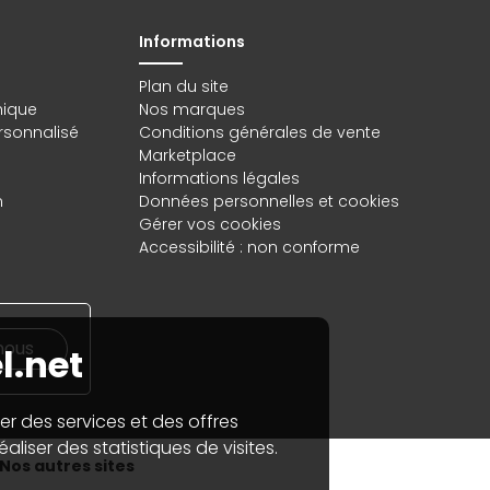
Informations
Plan du site
hique
Nos marques
rsonnalisé
Conditions générales de vente
Marketplace
Informations légales
n
Données personnelles
et
cookies
Gérer vos cookies
Accessibilité : non conforme
nous
l.net
er des services et des offres
aliser des statistiques de visites.
Nos autres sites