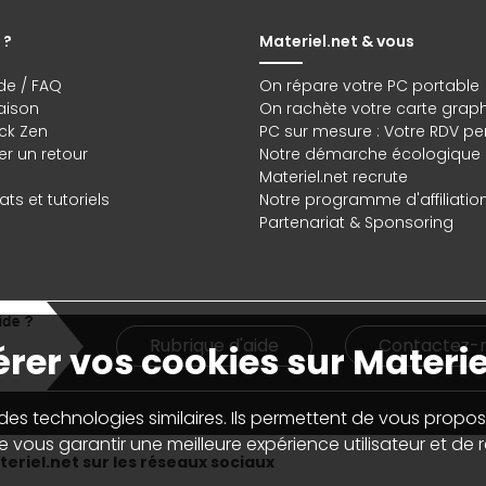
 ?
Materiel.net & vous
de / FAQ
On répare votre PC portable
raison
On rachète votre carte grap
ck Zen
PC sur mesure : Votre RDV pe
r un retour
Notre démarche écologique
Materiel.net recrute
ts et tutoriels
Notre programme d'affiliatio
Partenariat & Sponsoring
Rubrique d'aide
Contactez-
rer vos cookies sur Materie
 des technologies similaires. Ils permettent de vous propos
 vous garantir une meilleure expérience utilisateur et de ré
eriel.net sur les réseaux sociaux