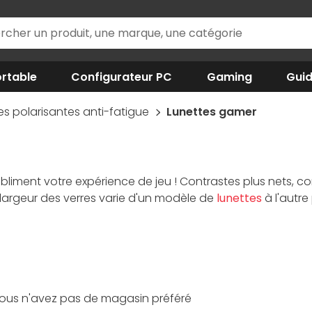
rtable
Configurateur PC
Gaming
Gui
es polarisantes anti-fatigue
Lunettes gamer
bliment votre expérience de jeu ! Contrastes plus nets, conto
 largeur des verres varie d'un modèle de
lunettes
à l'autre
 sur vos yeux, les protéger c'est préserver votre attentio
risées vous permettent de porter un casque en même temp
par les équipes spécialistes de Materiel.net !
ous n'avez pas de magasin préféré