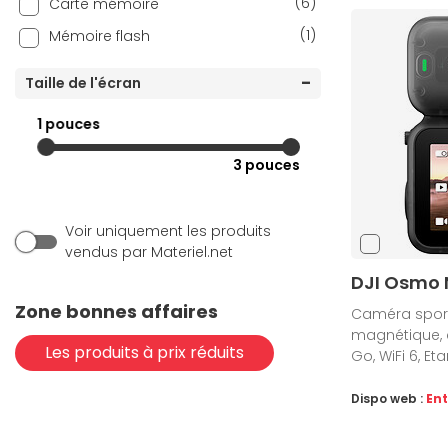
(6)
Carte mémoire
(1)
Mémoire flash
Taille de l'écran
1 pouces
3 pouces
Voir uniquement les produits
vendus par Materiel.net
DJI Osmo 
Zone bonnes affaires
Caméra sport,
magnétique, 
Les produits à prix réduits
Go, WiFi 6, Et
Dispo web :
Ent