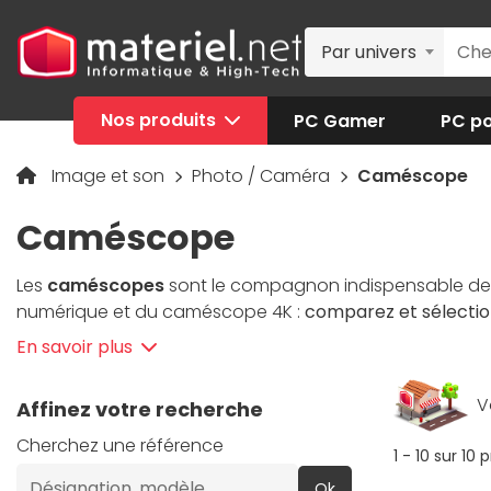
Par univers
Nos produits
PC Gamer
PC po
Image et son
Photo / Caméra
Caméscope
Caméscope
Les
caméscopes
sont le compagnon indispensable de v
numérique et du caméscope 4K :
comparez et sélecti
En savoir plus
V
Affinez votre recherche
Cherchez une référence
1 - 10 sur 10 
Ok