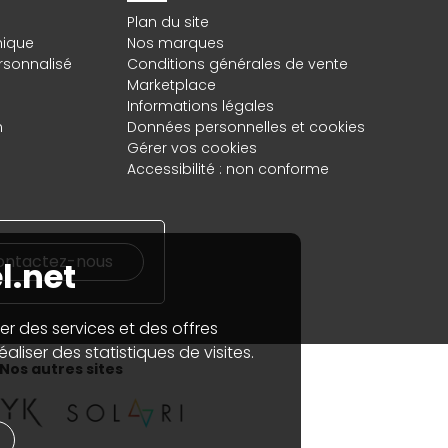
Plan du site
hique
Nos marques
rsonnalisé
Conditions générales de vente
Marketplace
Informations légales
n
Données personnelles
et
cookies
Gérer vos cookies
Accessibilité : non conforme
ontactez-nous
l.net
er des services et des offres
aliser des statistiques de visites.
Nos autres sites