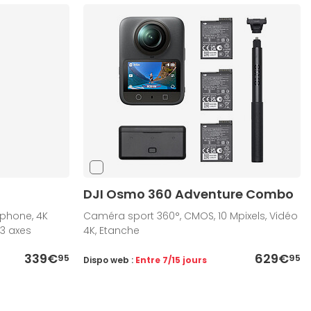
DJI Osmo 360 Adventure Combo
phone, 4K
Caméra sport 360°, CMOS, 10 Mpixels, Vidéo
 3 axes
4K, Etanche
339€
629€
95
95
Dispo web :
Entre 7/15 jours