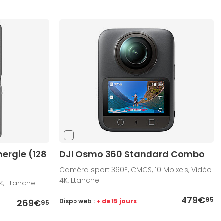
nergie (128
DJI Osmo 360 Standard Combo
Caméra sport 360°, CMOS, 10 Mpixels, Vidéo
4K, Etanche
K, Etanche
479€
95
269€
Dispo web :
+ de 15 jours
95