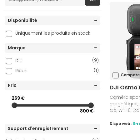
Disponibilité
Uniquement les produits en stock
Marque
(9)
DJI
(1)
Ricoh
Compare
Prix
DJI Osmo 
Caméra sport,
269 €
magnétique, c
Go, WiFi 6, Et
800 €
Dispo web :
En 
Support d'enregistrement