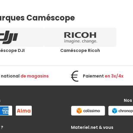
arques Caméscope
éscope DJI
Caméscope Ricoh
 national
de magasins
Paiement
en 3x/4x
s
Nos
 ?
Materiel.net & vous