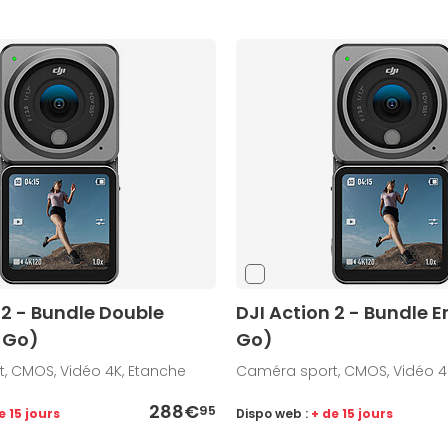
 2 - Bundle Double
DJI Action 2 - Bundle E
8 Go)
Go)
, CMOS, Vidéo 4K, Etanche
Caméra sport, CMOS, Vidéo 4
288€
95
e 15 jours
Dispo web :
+ de 15 jours