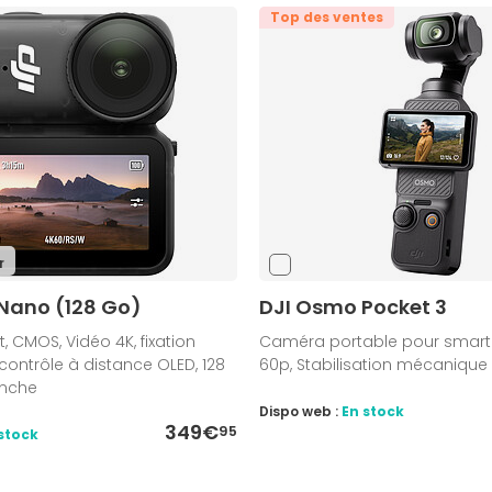
Top des ventes
r
Nano (128 Go)
DJI Osmo Pocket 3
 CMOS, Vidéo 4K, fixation
Caméra portable pour smart
ontrôle à distance OLED, 128
60p, Stabilisation mécanique
anche
Dispo web :
En stock
349€
95
stock