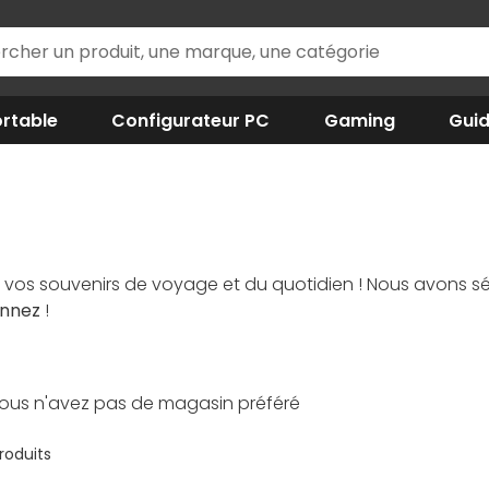
rtable
Configurateur PC
Gaming
Gui
os souvenirs de voyage et du quotidien ! Nous avons sél
onnez
!
ous n'avez pas de magasin préféré
produits