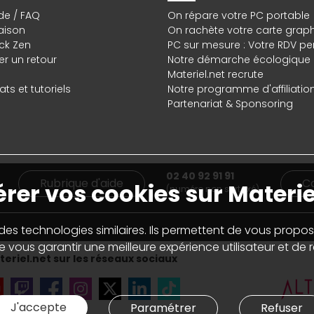
de / FAQ
On répare votre PC portable
raison
On rachète votre carte grap
ck Zen
PC sur mesure : Votre RDV pe
r un retour
Notre démarche écologique
Materiel.net recrute
ts et tutoriels
Notre programme d'affiliatio
Partenariat & Sponsoring
02 40 92 91 91
Rubrique d'aide
C
rer vos cookies sur Materie
(numéro non surtaxé)
 des technologies similaires. Ils permettent de vous propos
 vous garantir une meilleure expérience utilisateur et de ré
eriel.net sur les réseaux sociaux
J'accepte
Paramétrer
Refuser