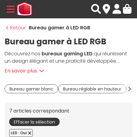
MENU
Retour
Bureau gamer à LED RGB
Bureau gamer à LED RGB
Découvrez nos
bureaux gaming LED
qui réunissent
un design élégant et une praticité développée
spécialement pour le gaming. Ces
bureaux LEDs
En savoir plus
robustes accueilleront sans problème votre
tour
dédiée au gaming
ainsi que l'ensemble de vos
Bureau gamer blanc
Bureau réglable en hauteur
Bu
périphériques tels que vos écrans, claviers, souris et
casques gaming. La gamme propose des
bureaux
gaming à LEDs
dotés de ports USB sur la façade, de
7 articles correspondant
commandes tactiles et de chargeurs à induction
pour vos
smartphones
. Certains modèles sont
Effacer la sélection
également réglables en hauteur et permettent
LED : Oui
d'ajuster rapidement la hauteur de votre bureau