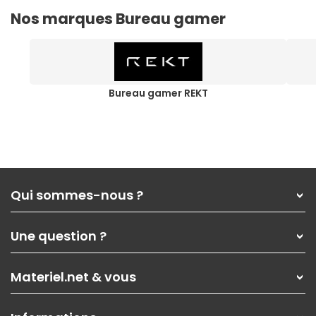
Nos marques Bureau gamer
Bureau gamer REKT
Qui sommes-nous ?
Qui sommes-nous ?
Une question ?
Nos services
Les magasins Materiel.net
Rubrique d'aide / FAQ
Nos solutions pour les pros
Materiel.net & vous
Paiement, livraison
Contactez-nous
Garanties
,
Pack Zen
On répare votre PC portable
SAV, demander un retour