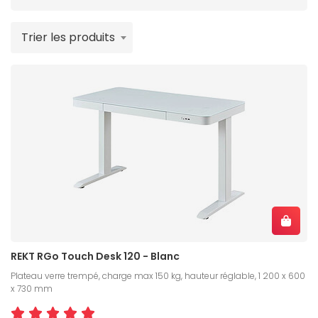
pour une posture parfaite. Et pour compléter
davantage votre confort, consultez sans hésiter
Trier les produits
notre gamme de
chaises pour les gamers
ainsi que
l'ensemble de notre offre pour un
setup gaming
parfait
.
REKT RGo Touch Desk 120 - Blanc
Plateau verre trempé, charge max 150 kg, hauteur réglable, 1 200 x 600
x 730 mm