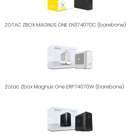
ZOTAC ZBOX MAGNUS ONE EN374070C (barebone)
Zotac Zbox Magnus One ERP74070W (barebone)