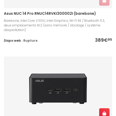
Asus NUC 14 Pro RNUC14RVKI300002I (barebone)
Barebone, Intel Core 3 100U, Intel Graphics, Wi-FI 6E / Bluetooth 5.3,
deux emplacements M.2 (sans mémoire / stockage / système
d'exploitation)
389€
95
Dispo web :
Rupture