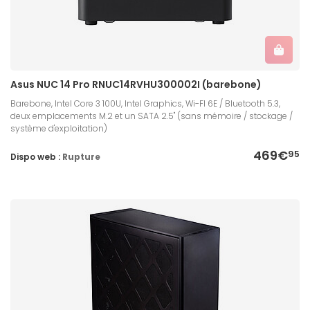
Asus NUC 14 Pro RNUC14RVHU300002I (barebone)
Barebone, Intel Core 3 100U, Intel Graphics, Wi-FI 6E / Bluetooth 5.3,
deux emplacements M.2 et un SATA 2.5" (sans mémoire / stockage /
système d'exploitation)
469€
95
Dispo web :
Rupture