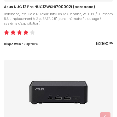
Asus NUC 12 Pro NUC12WSHi700002I (barebone)
Barebone, Intel Core i7-1260P, Intel Iris Xe Graphics, Wi-FI 6E / Bluetooth
5.3, emplacement M.2 et SATA 2.5" (sans mémoire / stockage /
système d'exploitation)
629€
95
Dispo web :
Rupture