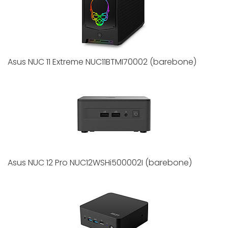
Asus NUC 11 Extreme NUC11BTMI70002 (barebone)
Asus NUC 12 Pro NUC12WSHi500002I (barebone)