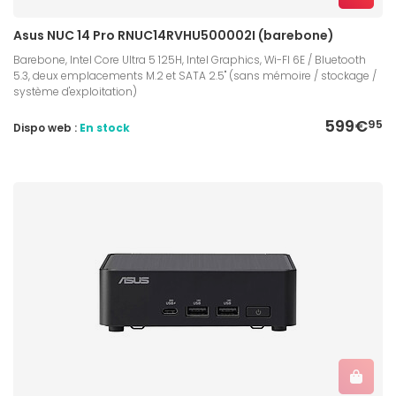
Asus NUC 14 Pro RNUC14RVHU500002I (barebone)
Barebone, Intel Core Ultra 5 125H, Intel Graphics, Wi-FI 6E / Bluetooth
5.3, deux emplacements M.2 et SATA 2.5" (sans mémoire / stockage /
système d'exploitation)
599€
95
Dispo web :
En stock