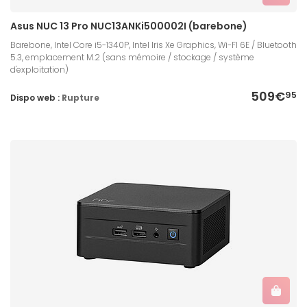
Asus NUC 13 Pro NUC13ANKi500002I (barebone)
Barebone, Intel Core i5-1340P, Intel Iris Xe Graphics, Wi-FI 6E / Bluetooth
5.3, emplacement M.2 (sans mémoire / stockage / système
d'exploitation)
509€
95
Dispo web :
Rupture