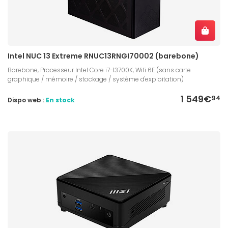
Intel NUC 13 Extreme RNUC13RNGI70002 (barebone)
Barebone, Processeur Intel Core i7-13700K, Wifi 6E (sans carte
graphique / mémoire / stockage / système d'exploitation)
1 549€
94
Dispo web :
En stock