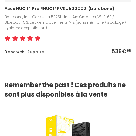
Asus NUC 14 Pro RNUC14RVKU500002I (barebone)
Barebone, Intel Core Ultra 5 125H, Intel Arc Graphics, Wi-FI 6E /
Bluetooth 5.3, deux emplacements M.2 (sans mémoire / stockage /
système d'exploitation)
539€
95
Dispo web :
Rupture
Remember the past ! Ces produits ne
sont plus disponibles à la vente