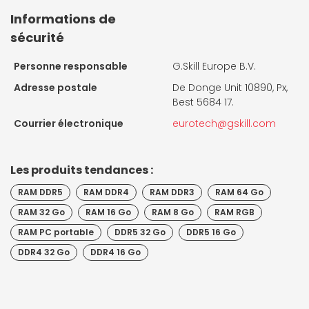
Informations de
sécurité
Personne responsable
G.Skill Europe B.V.
Adresse postale
De Donge Unit 10890, Px,
Best 5684 17.
Courrier électronique
eurotech@gskill.com
Les produits tendances :
RAM DDR5
RAM DDR4
RAM DDR3
RAM 64 Go
RAM 32 Go
RAM 16 Go
RAM 8 Go
RAM RGB
RAM PC portable
DDR5 32 Go
DDR5 16 Go
DDR4 32 Go
DDR4 16 Go