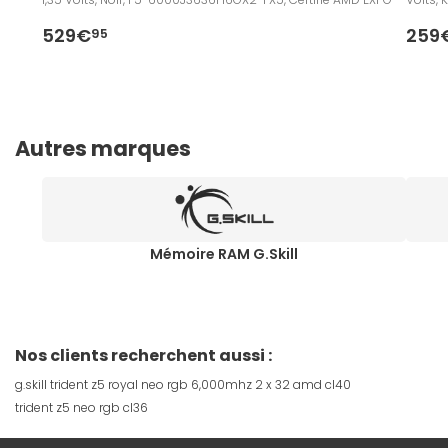
529€
259
95
Autres marques
Mémoire RAM G.Skill
Nos clients recherchent aussi :
g.skill trident z5 royal neo rgb 6,000mhz 2 x 32 amd cl40
trident z5 neo rgb cl36