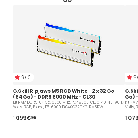
9/10
9/
G.Skill Ripjaws M5 RGB White - 2 x 32 Go 
G.Ski
(64 Go) - DDR5 6000 MHz - CL30
Go) 
Kit RAM DDR5, 64 Go, 6000 MHz, PC48000, CL30-40-40-96, 1,4
Kit RA
Volts, RGB, Blanc, F5-6000J3040G32GX2-RM5RW
Volts,
1 099€
1 07
95