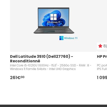
8/
Dell Latitude 3510 (Dell27760) - 
HP P
Reconditionné
Intel Core i5-10210U 1.60GHz - 15,6" - 256Go SSD - RAM : 8 -
PC port
Windows 11 Famille 64bits - Intel UHD Graphics
IPS Ful
261€
1 09
00