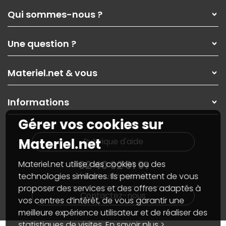
Qui sommes-nous ?
Qui sommes-nous ?
Une question ?
Nos services
Les magasins Materiel.net
Rubrique d'aide / FAQ
Nos solutions pour les pros
Materiel.net & vous
Paiement, livraison
Contactez-nous
Garanties
,
Pack Zen
On répare votre PC portable
SAV, demander un retour
Informations
On rachète votre carte graphique
Informations
PC sur mesure : Votre RDV personnalisé
Guides d'achats et tutoriels
Gérer vos cookies sur
Plan du site
Notre démarche écologique
Nos marques
Materiel.net recrute
Materiel.net
Rubrique d'aide
Conditions générales de vente
Notre programme d'affiliation
Marketplace
Partenariat & Sponsoring
02 40 92 91 91
Materiel.net utilise des cookies ou des
Informations légales
technologies similaires. Ils permettent de vous
(numéro non surtaxé)
Données personnelles
et
cookies
proposer des services et des offres adaptés à
Gérer vos cookies
Contactez-nous
Accessibilité : non conforme
vos centres d’intérêt, de vous garantir une
meilleure expérience utilisateur et de réaliser des
statistiques de visites.
En savoir plus >