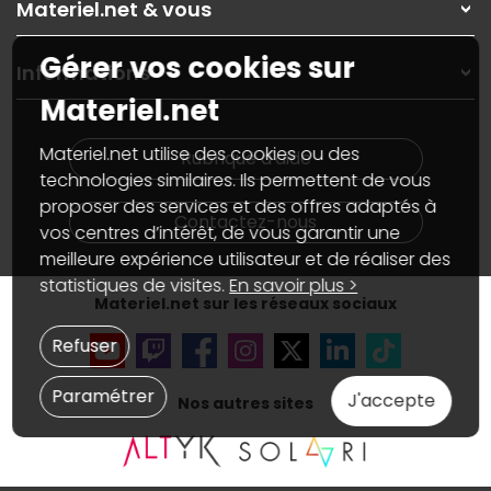
Materiel.net & vous
Paiement, livraison
Contactez-nous
Garanties
,
Pack Zen
On répare votre PC portable
Gérer vos cookies sur
SAV, demander un retour
Informations
On rachète votre carte graphique
Informations
Materiel.net
PC sur mesure : Votre RDV personnalisé
Guides d'achats et tutoriels
Plan du site
Notre démarche écologique
Nos marques
Materiel.net recrute
Materiel.net utilise des cookies ou des
Rubrique d'aide
Conditions générales de vente
Notre programme d'affiliation
technologies similaires. Ils permettent de vous
Marketplace
Partenariat & Sponsoring
proposer des services et des offres adaptés à
Informations légales
Contactez-nous
vos centres d’intérêt, de vous garantir une
Données personnelles
et
cookies
meilleure expérience utilisateur et de réaliser des
Gérer vos cookies
Accessibilité : non conforme
statistiques de visites.
En savoir plus >
Materiel.net sur les réseaux sociaux
Refuser
Paramétrer
J'accepte
Nos autres sites