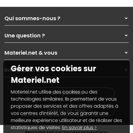
Qui sommes-nous ?
Qui sommes-nous ?
Une question ?
Nos services
Les magasins Materiel.net
Rubrique d'aide / FAQ
Nos solutions pour les pros
Materiel.net & vous
Paiement, livraison
Contactez-nous
Garanties
,
Pack Zen
On répare votre PC portable
Gérer vos cookies sur
SAV, demander un retour
Informations
On rachète votre carte graphique
Informations
Materiel.net
PC sur mesure : Votre RDV personnalisé
Guides d'achats et tutoriels
Plan du site
Notre démarche écologique
Nos marques
Materiel.net recrute
Materiel.net utilise des cookies ou des
Rubrique d'aide
Conditions générales de vente
Notre programme d'affiliation
technologies similaires. Ils permettent de vous
Marketplace
Partenariat & Sponsoring
proposer des services et des offres adaptés à
Informations légales
Contactez-nous
vos centres d’intérêt, de vous garantir une
Données personnelles
et
cookies
meilleure expérience utilisateur et de réaliser des
Gérer vos cookies
Accessibilité : non conforme
statistiques de visites.
En savoir plus >
Materiel.net sur les réseaux sociaux