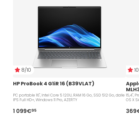
8/10
10
HP ProBook 4 G1iR 16 (B39VLAT)
Apple
MLH3
PC portable 16", Intel Core 5 120U, RAM 16 Go, SSD 512 Go, dalle
15,4", Processeur Intel® Core™ i7 (2,60 GHz), 16 Go, 256 Go, Mac
IPS Full HD+, Windows 11 Pro, AZERTY
OS X Sie
1 099€
369
95