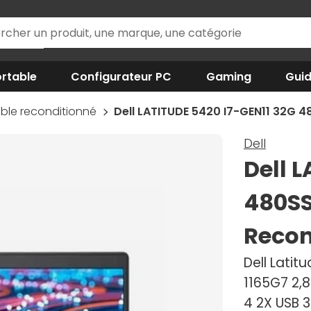
rtable
Configurateur PC
Gaming
Gui
ble reconditionné
Dell LATITUDE 5420 I7-GEN11 32G 4
Dell
Dell 
480SS
Recon
Dell Latit
1165G7 2,8
4 2X USB 3