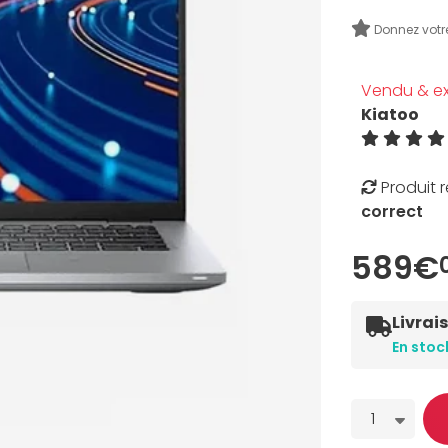
Donnez votr
Vendu & ex
Kiatoo
Produit 
correct
589€
Livrai
En stoc
Quantité
1