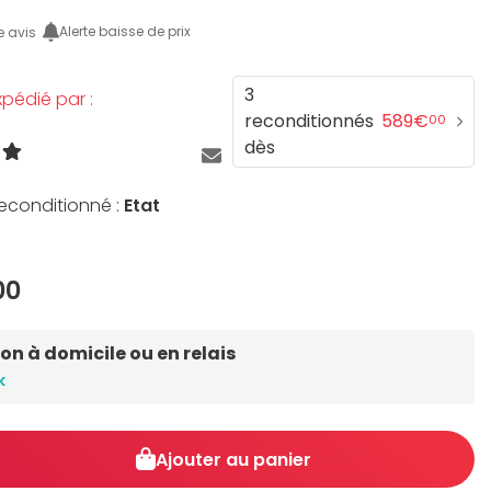
Alerte baisse de prix
e avis
3
pédié par :
reconditionnés
589€
00
dès
reconditionné :
Etat
00
son à domicile ou en relais
k
Ajouter au panier