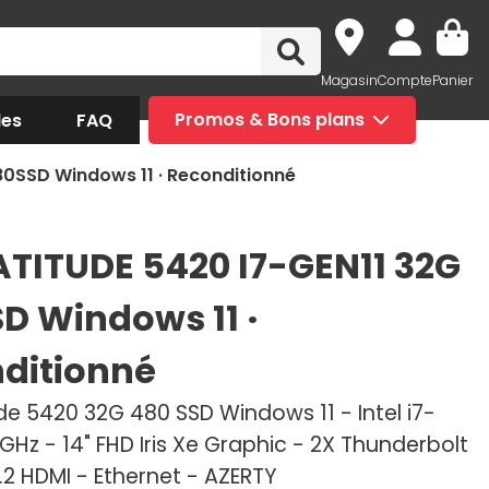
Magasin
Compte
Panier
des
FAQ
Promos & Bons plans
80SSD Windows 11 · Reconditionné
LATITUDE 5420 I7-GEN11 32G
D Windows 11 ·
ditionné
ude 5420 32G 480 SSD Windows 11 - Intel i7-
GHz - 14" FHD Iris Xe Graphic - 2X Thunderbolt
.2 HDMI - Ethernet - AZERTY