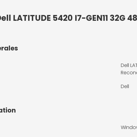
Dell LATITUDE 5420 I7-GEN11 32G 4
érales
Dell L
Recond
Dell
ation
Window