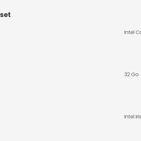
pset
Intel C
32 Go
Intel I