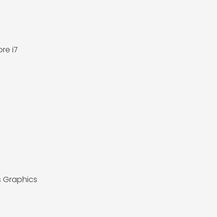
ore i7
ris Graphics