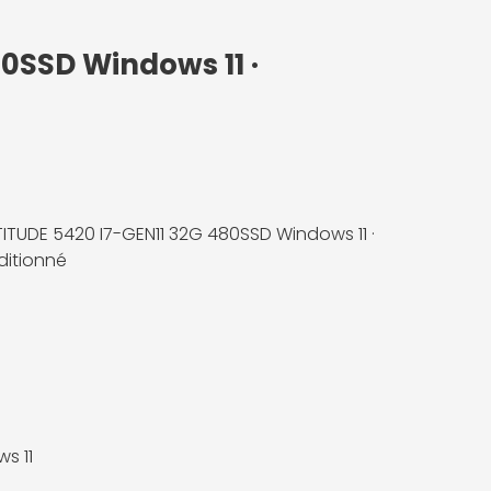
80SSD Windows 11 ·
ATITUDE 5420 I7-GEN11 32G 480SSD Windows 11 ·
itionné
s 11