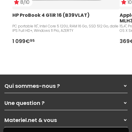
8/10
10
HP ProBook 4 G1iR 16 (B39VLAT)
Apple
MLH3
PC portable 16", Intel Core 5 120U, RAM 16 Go, SSD 512 Go, dalle
15,4", Processeur Intel® Core™ i7 (2,60 GHz), 16 Go, 256 Go, Mac
IPS Full HD+, Windows 11 Pro, AZERTY
OS X Sie
1 099€
369
95
Qui sommes-nous ?
Qui sommes-nous ?
Une question ?
Nos services
Les magasins Materiel.net
Rubrique d'aide / FAQ
Nos solutions pour les pros
Materiel.net & vous
Paiement, livraison
Contactez-nous
Garanties
,
Pack Zen