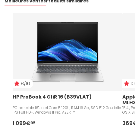
Meilleures ventes
Produits similaires
8/10
10
HP ProBook 4 G1iR 16 (B39VLAT)
Apple
MLH3
PC portable 16", Intel Core 5 120U, RAM 16 Go, SSD 512 Go, dalle
15,4", Processeur Intel® Core™ i7 (2,60 GHz), 16 Go, 256 Go, Mac
IPS Full HD+, Windows 11 Pro, AZERTY
OS X Sie
1 099€
369
95