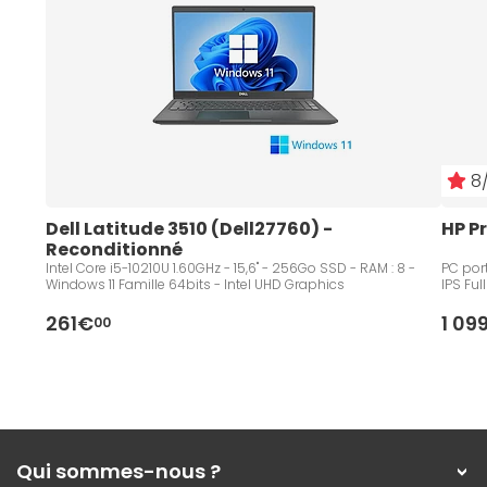
8/
Dell Latitude 3510 (Dell27760) - 
HP P
Reconditionné
Intel Core i5-10210U 1.60GHz - 15,6" - 256Go SSD - RAM : 8 -
PC port
Windows 11 Famille 64bits - Intel UHD Graphics
IPS Ful
261€
1 09
00
Qui sommes-nous ?