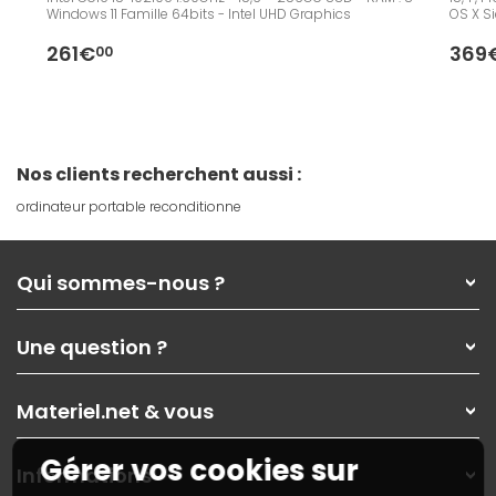
Windows 11 Famille 64bits - Intel UHD Graphics
OS X Sie
261€
369
00
Nos clients recherchent aussi :
ordinateur portable reconditionne
Qui sommes-nous ?
Qui sommes-nous ?
Une question ?
Nos services
Les magasins Materiel.net
Rubrique d'aide / FAQ
Nos solutions pour les pros
Materiel.net & vous
Paiement, livraison
Contactez-nous
Garanties
,
Pack Zen
On répare votre PC portable
Gérer vos cookies sur
SAV, demander un retour
Informations
On rachète votre carte graphique
Informations