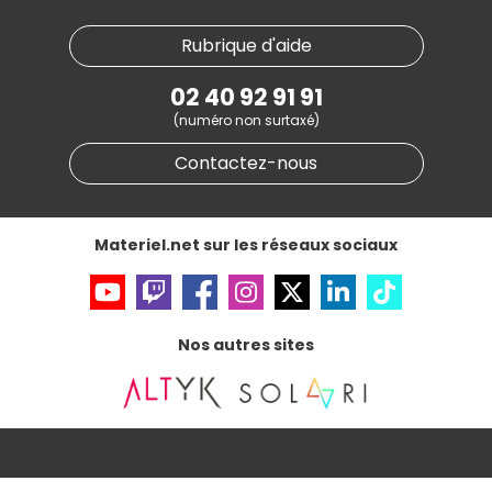
Plan du site
Notre démarche écologique
Nos marques
Materiel.net recrute
Rubrique d'aide
Conditions générales de vente
Notre programme d'affiliation
Marketplace
Partenariat & Sponsoring
02 40 92 91 91
Informations légales
(numéro non surtaxé)
Données personnelles
et
cookies
Gérer vos cookies
Contactez-nous
Accessibilité : non conforme
Materiel.net sur les réseaux sociaux
Nos autres sites