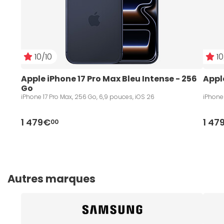
10/10
10
Apple iPhone 17 Pro Max Bleu Intense - 256 
Appl
Go
iPhone 17 Pro Max, 256 Go, 6,9 pouces, iOS 26
iPhone 
1 479€
1 47
00
Autres marques