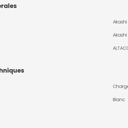
érales
Akashi
Akashi
ALTAC
chniques
Charge
Blanc