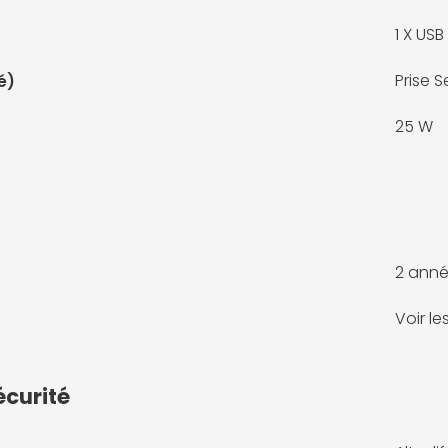
1 X
USB
Prise 
é)
25 W
2 anné
Voir l
écurité