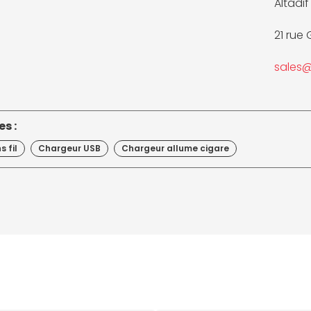
Altadif 
21 rue
sales@
s :
 fil
Chargeur USB
Chargeur allume cigare