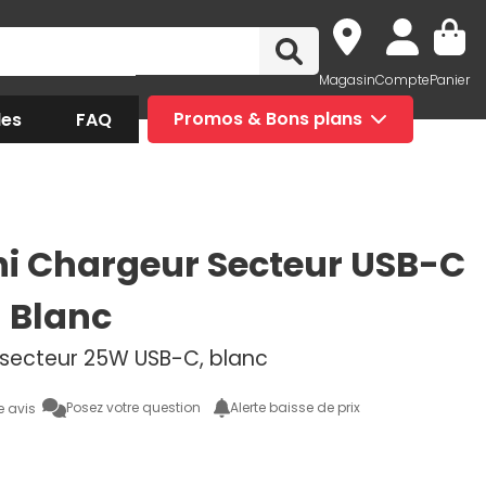
Magasin
Compte
Panier
des
FAQ
Promos & Bons plans
i Chargeur Secteur USB-C
 Blanc
secteur 25W USB-C, blanc
Posez votre question
Alerte baisse de prix
e avis