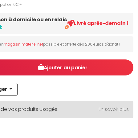
ipation 0€
04
son à domicile ou en relais
Livré après-demain !
k
 en
magasin materiel.net
possible et offerte dès 200 euros d'achat !
Ajouter au panier
ger
 de vos produits usagés
En savoir plus