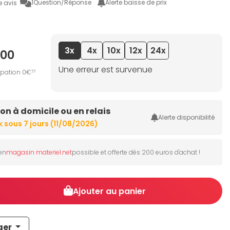
1
Question/Réponse
Alerte baisse de prix
e avis
3x
4x
10x
12x
24x
00
Une erreur est survenue
ipation 0€
77
son à domicile ou en relais
Alerte disponibilité
En stock sous 7 jours (11/08/2026)
 en
magasin materiel.net
possible et offerte dès 200 euros d'achat !
Ajouter au panier
ger