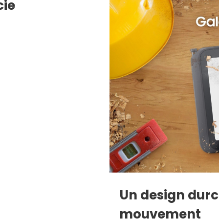
cie
Un design durci
mouvement