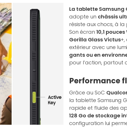
La tablette Samsung G
adopte un
châssis ult
résiste aux chocs, à la
Son écran
10,1 pouces
Gorilla Glass Victus
+,
extérieur avec une lumi
gants ou en environ
pour l’action, partout
Performance fl
Grâce au SoC
Qualcom
la tablette Samsung G
rapide et fluide des a
128 Go de stockage in
configuration lui perm