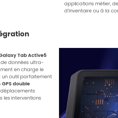
applications métier, d
d’inventaire ou à la co
égration
Galaxy Tab Active5
 de données ultra-
lement en charge le
it un outil parfaitement
n
GPS double
s déplacements
 les interventions