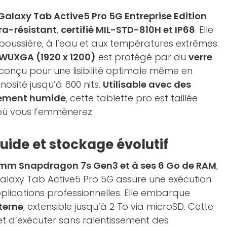
alaxy Tab Active5 Pro 5G Entreprise Edition
ra-résistant
,
certifié MIL-STD-810H et IP68
. Elle
 poussière, à l’eau et aux températures extrêmes.
 WUXGA (1920 x 1200)
est protégé par du
verre
 conçu pour une lisibilité optimale même en
nosité jusqu’à 600 nits.
Utilisable avec des
nement humide
, cette tablette pro est taillée
 où vous l’emmènerez.
uide et stockage évolutif
m Snapdragon 7s Gen3 et à ses 6 Go de RAM
,
alaxy Tab Active5 Pro 5G assure une exécution
pplications professionnelles. Elle embarque
terne
, extensible jusqu’à 2 To via microSD. Cette
et d’exécuter sans ralentissement des