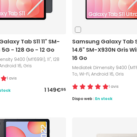
alaxy Tab S11 11" SM-
Samsung Galaxy Tab S1
 5G - 128 Go - 12 Go
14.6" SM-X930N Gris WiF
16 Go
sity 9400 (MT6991), 11", 128
 Android 16, Gris
Mediatek Dimensity 9400 (MT699
To, Wi-Fi, Android 16, Gris
1 avis
1 avis
1 149€
95
stock
Dispo web :
En stock