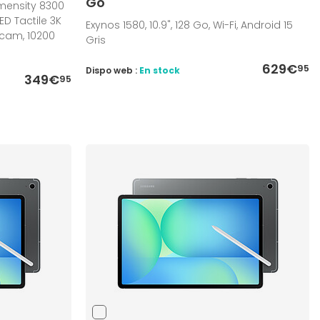
Go
imensity 8300
ED Tactile 3K
Exynos 1580, 10.9", 128 Go, Wi-Fi, Android 15
bcam, 10200
Gris
629€
95
Dispo web :
En stock
349€
95