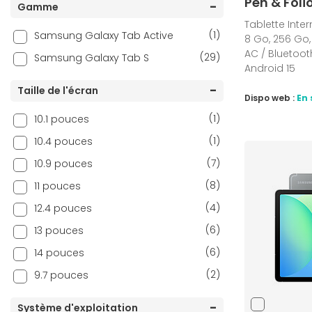
Pen & Foli
Gamme
Tablette Inte
(1)
Samsung Galaxy Tab Active
8 Go, 256 Go, 
AC / Bluetoo
(29)
Samsung Galaxy Tab S
Android 15
Taille de l'écran
Dispo web :
En 
(1)
10.1 pouces
(1)
10.4 pouces
(7)
10.9 pouces
(8)
11 pouces
(4)
12.4 pouces
(6)
13 pouces
(6)
14 pouces
(2)
9.7 pouces
Système d'exploitation