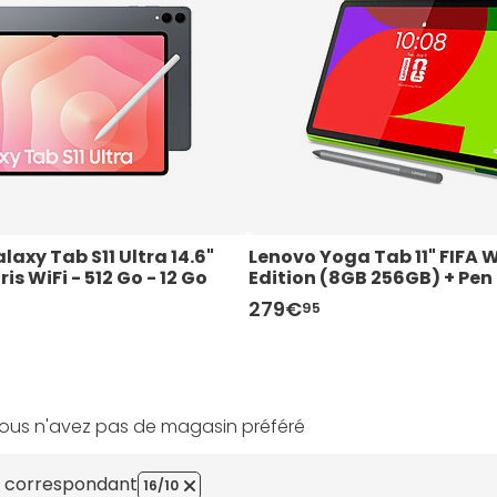
xy Tab S11 Ultra 14.6" 
Lenovo Yoga Tab 11" FIFA W
s WiFi - 512 Go - 12 Go
Edition (8GB 256GB) + Pen 
(ZAFR0963SE )
279€
95
ous n'avez pas de magasin préféré
es correspondant
16/10