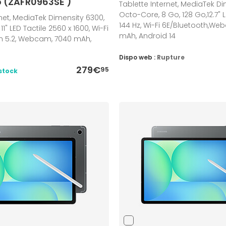
o (ZAFR0963SE )
Tablette Internet, MediaTek D
Octo-Core, 8 Go, 128 Go,12.7" L
rnet, MediaTek Dimensity 6300,
144 Hz, Wi-Fi 6E/Bluetooth,We
11" LED Tactile 2560 x 1600, Wi-Fi
mAh, Android 14
th 5.2, Webcam, 7040 mAh,
Dispo web :
Rupture
279€
95
stock