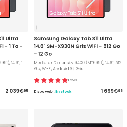
1 Ultra
Samsung Galaxy Tab S11 Ultra
i - 1 To -
14.6" SM-X930N Gris WiFi - 512 Go
- 12 Go
1), 14.6", 1
Mediatek Dimensity 9400 (MT6991), 14.6", 512
Go, Wi-Fi, Android 16, Gris
1 avis
2 039€
1 699€
95
95
Dispo web :
En stock