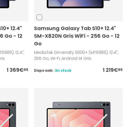
0+ 12.4"
Samsung Galaxy Tab S10+ 12.4"
6 Go - 12
SM-X820N Gris WiFi - 256 Go - 12
Go
989), 12.4",
MediaTek Dimensity 9300+ (MT6989), 12.4",
ris
256 Go, Wi-Fi, Android 14 Gris
1 369€
1 219€
95
95
Dispo web :
En stock