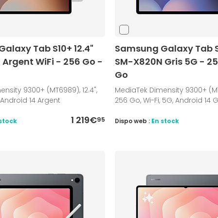
alaxy Tab S10+ 12.4"
Samsung Galaxy Tab S1
Argent WiFi - 256 Go -
SM-X820N Gris 5G - 25
Go
nsity 9300+ (MT6989), 12.4",
MediaTek Dimensity 9300+ (MT6
 Android 14 Argent
256 Go, Wi-Fi, 5G, Android 14 G
1 219€
95
stock
Dispo web :
En stock