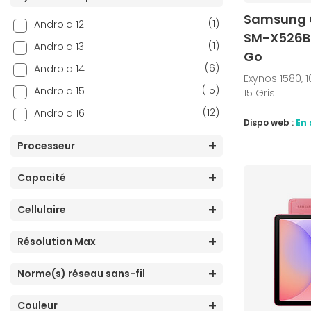
Samsung G
(1)
Android 12
SM-X526B G
(1)
Android 13
Go
(6)
Android 14
Exynos 1580, 1
(15)
Android 15
15 Gris
(12)
Android 16
Dispo web :
En 
Processeur
Capacité
Cellulaire
Résolution Max
Norme(s) réseau sans-fil
Couleur