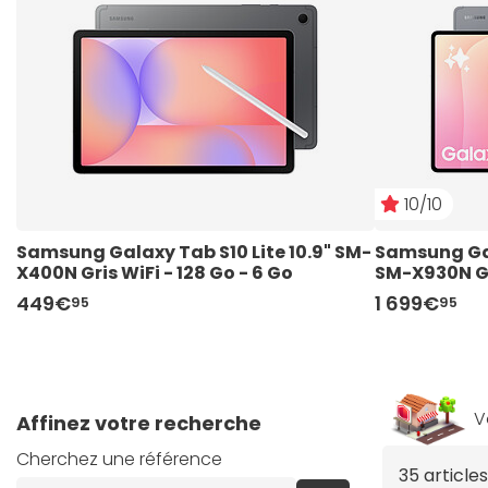
10/10
Samsung Galaxy Tab S10 Lite 10.9" SM-
Samsung Gala
X400N Gris WiFi - 128 Go - 6 Go
SM-X930N Gri
449€
1 699€
95
95
V
Affinez votre recherche
Cherchez une référence
35 articl