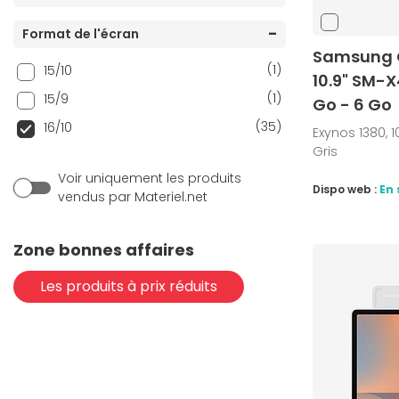
Format de l'écran
Samsung G
(1)
15/10
10.9" SM-X
(1)
15/9
Go - 6 Go
(35)
16/10
Exynos 1380, 10
Gris
Voir uniquement les produits
Dispo web :
En 
vendus par Materiel.net
Zone bonnes affaires
Les produits à prix réduits