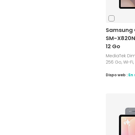
Samsung G
SM-X820N 
12 Go
MediaTek Dime
256 Go, Wi-Fi,
Dispo web :
En 