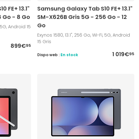
 FE+ 13.1"
Samsung Galaxy Tab S10 FE+ 13.1"
8 Go - 8 Go
SM-X626B Gris 5G - 256 Go - 12
Go
, 5G, Android 15
Exynos 1580, 13.1", 256 Go, Wi-Fi, 5G, Android
15 Gris
899€
95
1 019€
95
Dispo web :
En stock