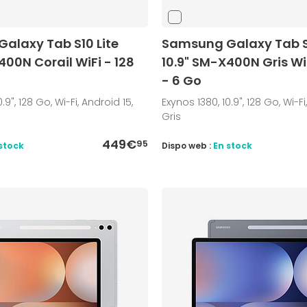
alaxy Tab S10 Lite
Samsung Galaxy Tab S1
400N Corail WiFi - 128
10.9" SM-X400N Gris Wi
- 6 Go
.9", 128 Go, Wi-Fi, Android 15,
Exynos 1380, 10.9", 128 Go, Wi-Fi
Gris
449€
95
stock
Dispo web :
En stock