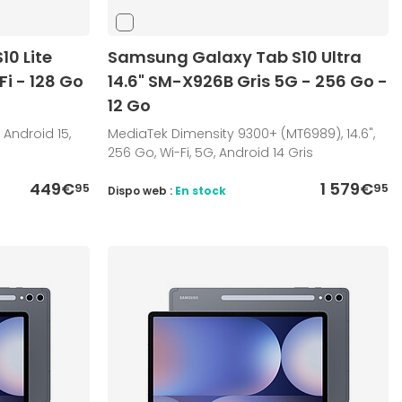
0 Lite
Samsung Galaxy Tab S10 Ultra
Fi - 128 Go
14.6" SM-X926B Gris 5G - 256 Go -
12 Go
, Android 15,
MediaTek Dimensity 9300+ (MT6989), 14.6",
256 Go, Wi-Fi, 5G, Android 14 Gris
449€
1 579€
95
95
Dispo web :
En stock