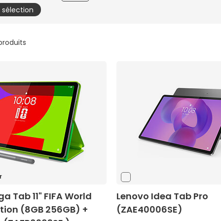
a sélection
 produits
r
a Tab 11" FIFA World
Lenovo Idea Tab Pro
ition (8GB 256GB) +
(ZAE40006SE)