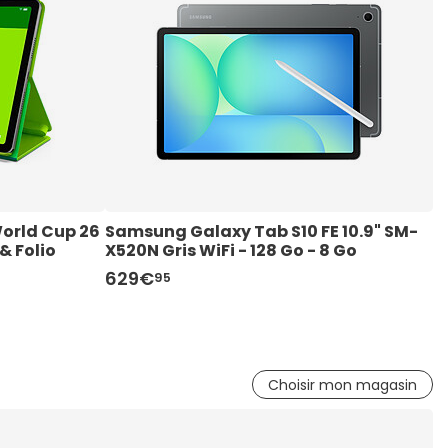
orld Cup 26 
Samsung Galaxy Tab S10 FE 10.9" SM-
S
& Folio 
X520N Gris WiFi - 128 Go - 8 Go
X
629€
8
95
Choisir mon magasin