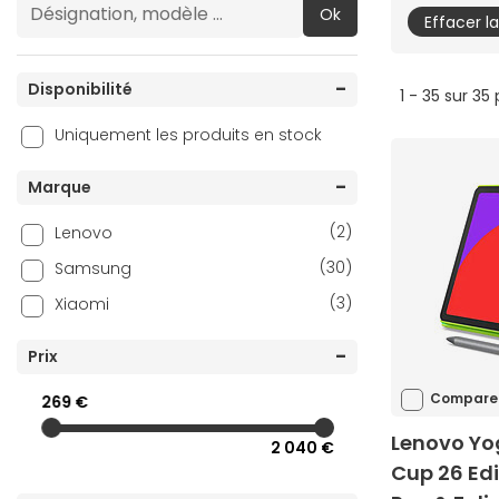
Ok
Effacer l
Disponibilité
1 - 35 sur 35
Uniquement les produits en stock
Marque
(2)
Lenovo
(30)
Samsung
(3)
Xiaomi
Prix
Compare
269 €
Lenovo Yog
2 040 €
Cup 26 Ed