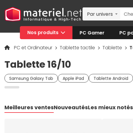
Par univers
Nos produits
PC Gamer
PC po
PC et Ordinateur
Tablette tactile
Tablette
T
Tablette 16/10
Samsung Galaxy Tab
Apple iPad
Tablette Android
Meilleures ventes
Nouveautés
Les mieux notés