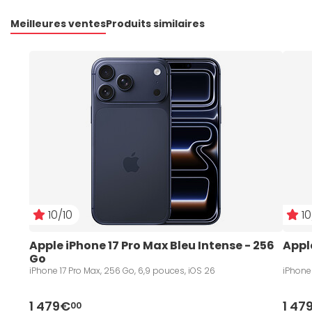
Meilleures ventes
Produits similaires
10/10
10
Apple iPhone 17 Pro Max Bleu Intense - 256 
Appl
Go
iPhone 17 Pro Max, 256 Go, 6,9 pouces, iOS 26
iPhone 
1 479€
1 47
00