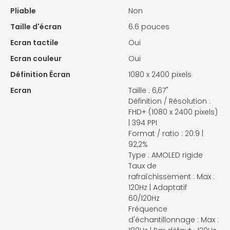
Pliable
Non
Taille d'écran
6.6 pouces
Ecran tactile
Oui
Ecran couleur
Oui
Définition Écran
1080 x 2400 pixels
Ecran
Taille : 6,67"
Définition / Résolution :
FHD+ (1080 x 2400 pixels)
| 394 PPI
Format / ratio : 20:9 |
92,2%
Type : AMOLED rigide
Taux de
rafraîchissement : Max :
120Hz | Adaptatif
60/120Hz
Fréquence
d'échantillonnage : Max :