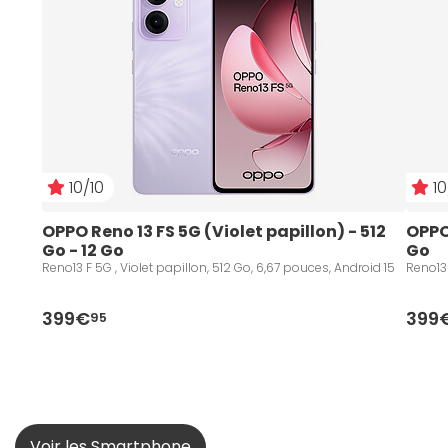
10/10
10
OPPO Reno 13 FS 5G (Violet papillon) - 512 
OPPO 
Go - 12 Go
Go
Reno13 F 5G , Violet papillon, 512 Go, 6,67 pouces, Android 15
Reno13 
399€
399
95
Voir les Smartphone