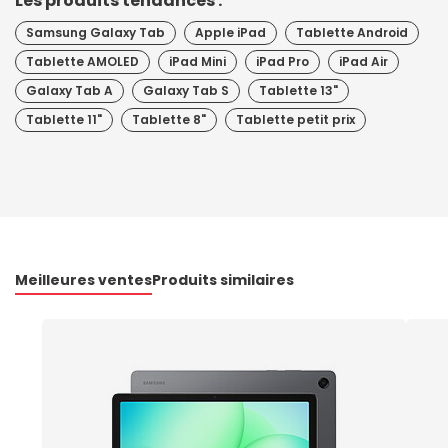
Les produits tendances :
Samsung Galaxy Tab
Apple iPad
Tablette Android
Tablette AMOLED
iPad Mini
iPad Pro
iPad Air
Galaxy Tab A
Galaxy Tab S
Tablette 13"
Tablette 11"
Tablette 8"
Tablette petit prix
Meilleures ventes
Produits similaires