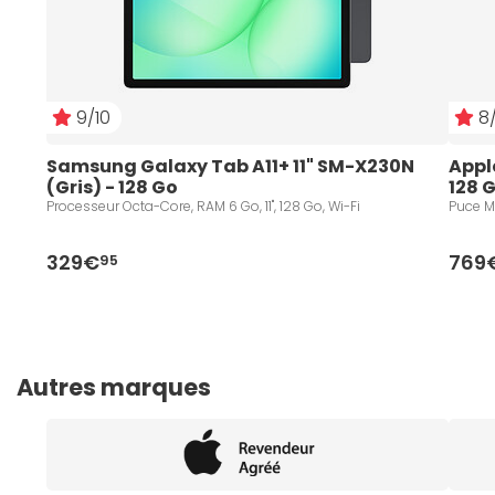
9/10
8/
Samsung Galaxy Tab A11+ 11" SM-X230N 
Apple
(Gris) - 128 Go
128 G
Processeur Octa-Core, RAM 6 Go, 11", 128 Go, Wi-Fi
Puce M3
329€
769
95
Autres marques