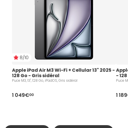
8/10
Apple iPad Air M3 Wi-Fi + Cellular 13" 2025 - 
Apple
128 Go - Gris sidéral
- 12
Puce M3, 13", 128 Go, iPadOS, Gris sidéral
Puce M4
1 049€
1 18
00