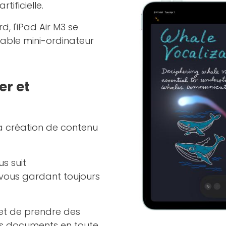
ificielle.
, l'iPad Air M3 se
able mini-ordinateur
er et
la création de contenu
s suit
 vous gardant toujours
t de prendre des
es documents en toute