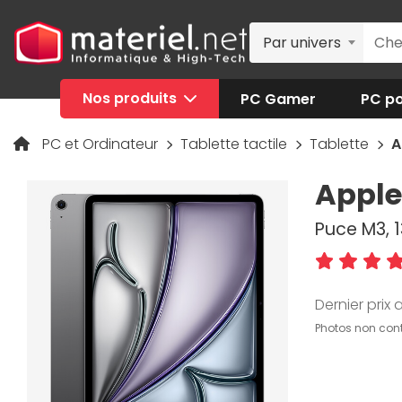
Par univers
Nos produits
PC Gamer
PC po
PC et Ordinateur
Tablette tactile
Tablette
A
Apple 
Puce M3, 1
Dernier prix a
Photos non cont