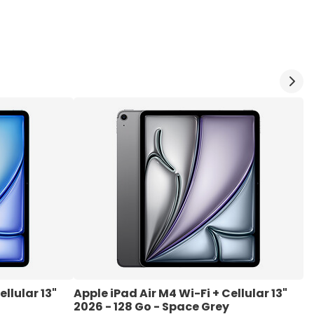
llular 13" 
Apple iPad Air M4 Wi-Fi + Cellular 13" 
A
2026 - 128 Go - Space Grey
G