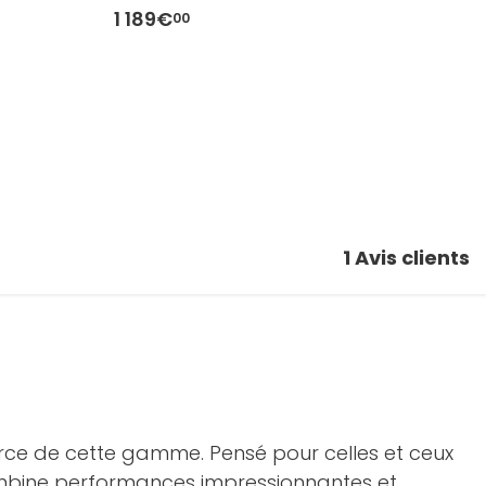
1 189€
1
00
1
Avis clients
 force de cette gamme. Pensé pour celles et ceux
 combine performances impressionnantes et