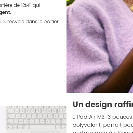
rière de 12MP qui
igent
.
 % recyclé dans le boîtier.
Un design raffi
L'iPad Air M3 13 pouce
polyvalent, parfait po
performante à utiliser