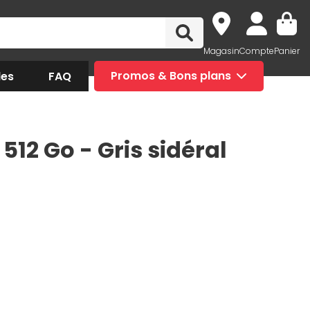
Magasin
Compte
Panier
des
FAQ
Promos & Bons plans
 512 Go - Gris sidéral