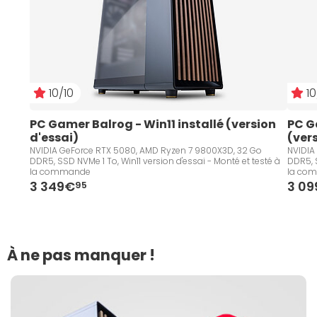
10/10
10
PC Gamer Balrog - Win11 installé (version 
PC G
d'essai)
(ver
NVIDIA GeForce RTX 5080, AMD Ryzen 7 9800X3D, 32 Go
NVIDIA
DDR5, SSD NVMe 1 To, Win11 version d'essai - Monté et testé à
DDR5, S
la commande
la co
3 349€
3 0
95
À ne pas manquer !