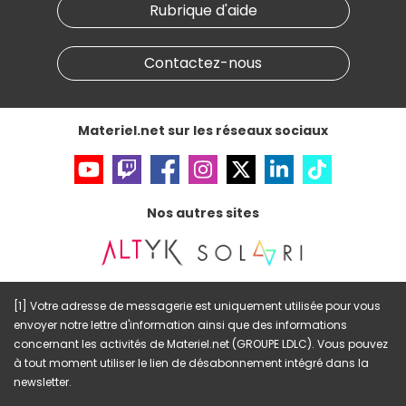
Materiel.net recrute
Rubrique d'aide
Conditions générales de vente
Notre programme d'affiliation
Marketplace
Partenariat & Sponsoring
Informations légales
Contactez-nous
Données personnelles
et
cookies
Gérer vos cookies
Accessibilité : non conforme
Materiel.net sur les réseaux sociaux
Nos autres sites
[1] Votre adresse de messagerie est uniquement utilisée pour vous
envoyer notre lettre d'information ainsi que des informations
concernant les activités de Materiel.net (GROUPE LDLC). Vous pouvez
à tout moment utiliser le lien de désabonnement intégré dans la
newsletter.