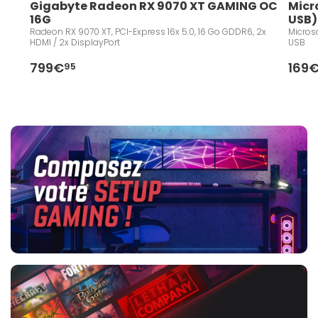
Gigabyte Radeon RX 9070 XT GAMING OC 
Micr
16G
USB)
Radeon RX 9070 XT, PCI-Express 16x 5.0, 16 Go GDDR6, 2x
Microso
HDMI / 2x DisplayPort
USB
799€
169
95