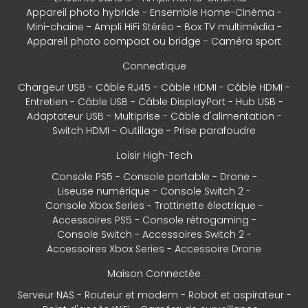
Appareil photo hybride
Ensemble Home-Cinéma
Mini-chaine
Ampli HiFi Stéréo
Box TV multimédia
Appareil photo compact ou bridge
Caméra sport
Connectique
Chargeur USB
Câble RJ45
Câble HDMI
Câble HDMI
Entretien
Câble USB
Câble DisplayPort
Hub USB
Adaptateur USB
Multiprise
Câble d'alimentation
Switch HDMI
Outillage
Prise parafoudre
Loisir High-Tech
Console PS5
Console portable
Drone
Liseuse numérique
Console Switch 2
Console Xbox Series
Trottinette électrique
Accessoires PS5
Console rétrogaming
Console Switch
Accessoires Switch 2
Accessoires Xbox Series
Accessoire Drone
Maison Connectée
Serveur NAS
Routeur et modem
Robot et aspirateur