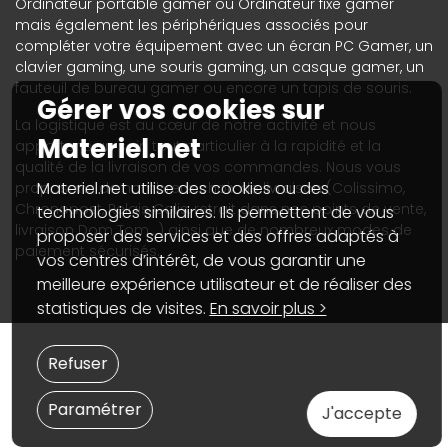
Ordinateur portable gamer ou Ordinateur fixe gamer
mais également les périphériques associés pour
compléter votre équipement avec un écran PC Gamer, un
clavier gaming, une souris gaming, un casque gamer, un
fauteuil de bureau gamer ou encore un tapis de souris.
Gérer vos cookies sur
La logistique est au cœur de notre activité et nous
Materiel.net
apportons un soin tout particulier à la rapidité et la
qualité de la livraison de vos commandes. Nous vous
Materiel.net utilise des cookies ou des
proposons de nombreux choix de livraison (Colissimo,
Chronopost, Relais Colis, retrait dans nos points de vente,
technologies similaires. Ils permettent de vous
livraison Dom Tom...) ainsi que de nombreux modes de
proposer des services et des offres adaptés à
paiement sécurisés.
vos centres d’intérêt, de vous garantir une
meilleure expérience utilisateur et de réaliser des
statistiques de visites.
En savoir plus >
Refuser
Paramétrer
J'accepte