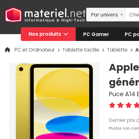
Par univers
Nos produits
PC Gamer
PC po
PC et Ordinateur
Tablette tactile
Tablette
A
Apple 
génér
Puce A14 B
Dernier prix a
Photos non cont