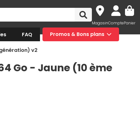
Magasin
Compte
Panier
des
FAQ
Promos & Bons plans
 génération) v2
- 64 Go - Jaune (10 ème