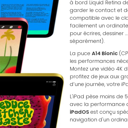
à bord Liquid Retina de
garder le contact et de
compatible avec le cl
facilement un ordinateu
pour écrires, dessiner 
séparément).
La puce
A14 Bionic
(CP
les performances néces
Montez une vidéo 4K dan
profitez de jeux aux g
d’une journée, votre iP
L'iPad pèse moins de 5
avec la performance 
iPadOS
est conçu spéc
navigation d'un ordinat