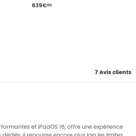
639€
6
00
7
Avis clients
erformantes et iPadOS 16, offre une expérience
dédiés, il repousse encore plus loin les limites