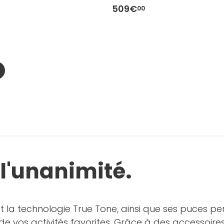
509€
00
 l'unanimité.
t la technologie True Tone, ainsi que ses puces p
de vos activités favorites. Grâce à des accessoires 