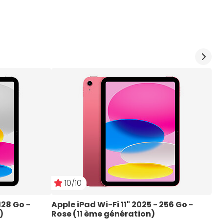
10/10
128 Go - 
Apple iPad Wi-Fi 11" 2025 - 256 Go - 
A
)
Rose (11 ème génération)
J