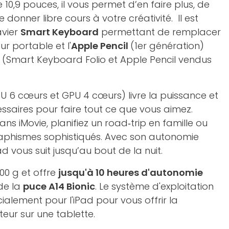
 10,9 pouces, il vous permet d’en faire plus, de
 donner libre cours à votre créativité. Il est
avier
Smart Keyboard
permettant de remplacer
r portable et l'
Apple Pencil
(1er génération)
... (Smart Keyboard Folio et Apple Pencil vendus
U 6 cœurs et GPU 4 cœurs) livre la puissance et
saires pour faire tout ce que vous aimez.
s iMovie, planifiez un road‑trip en famille ou
raphismes sophistiqués. Avec son autonomie
ad vous suit jusqu’au bout de la nuit.
00 g et offre
jusqu'à 10 heures d'autonomie
de la
puce A14 Bionic
. Le système d'exploitation
ialement pour l'iPad pour vous offrir la
eur sur une tablette.