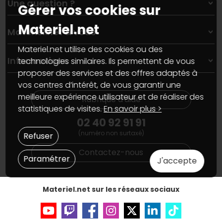
Une question ?
Gérer vos cookies sur
Nos services
Les magasins Materiel.net
Rubrique d'aide / FAQ
Materiel.net
Nos solutions pour les pros
Materiel.net & vous
Paiement, livraison
Contactez-nous
Garanties
,
Pack Zen
Materiel.net utilise des cookies ou des
On répare votre PC portable
SAV, demander un retour
Informations
technologies similaires. Ils permettent de vous
On rachète votre carte graphique
Informations
proposer des services et des offres adaptés à
PC sur mesure : Votre RDV personnalisé
Guides d'achats et tutoriels
Plan du site
vos centres d’intérêt, de vous garantir une
Notre démarche écologique
Nos marques
Materiel.net recrute
meilleure expérience utilisateur et de réaliser des
Rubrique d'aide
Conditions générales de vente
Notre programme d'affiliation
statistiques de visites.
En savoir plus >
Marketplace
Partenariat & Sponsoring
02 40 92 91 91
Informations légales
(numéro non surtaxé)
Données personnelles
et
cookies
Refuser
Gérer vos cookies
Contactez-nous
Accessibilité : non conforme
Paramétrer
J'accepte
Materiel.net sur les réseaux sociaux