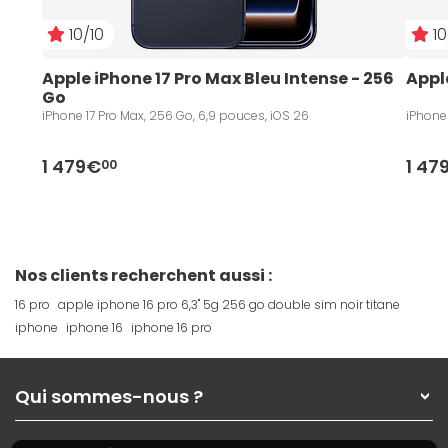
10/10
10
Apple iPhone 17 Pro Max Bleu Intense - 256 
Appl
Go
iPhone 17 Pro Max, 256 Go, 6,9 pouces, iOS 26
iPhone 
1 479€
1 47
00
Nos clients recherchent aussi :
16 pro
apple iphone 16 pro 6,3" 5g 256 go double sim noir titane
iphone
iphone 16
iphone 16 pro
Qui sommes-nous ?
Qui sommes-nous ?