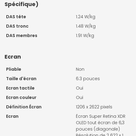
Spécifique)
DAS tête
1.24 W/kg
DAS tronc
1.48 W/kg
DAS membres
1.91 W/kg
Ecran
Pliable
Non
Taille d'écran
6.3 pouces
Ecran tactile
Oui
Ecran couleur
Oui
Définition Écran
1206 x 2622 pixels
Ecran
Écran Super Retina XDR
OLED tout écran de 6,3
pouces (diagonale)
Résolution de 2 622 x 1