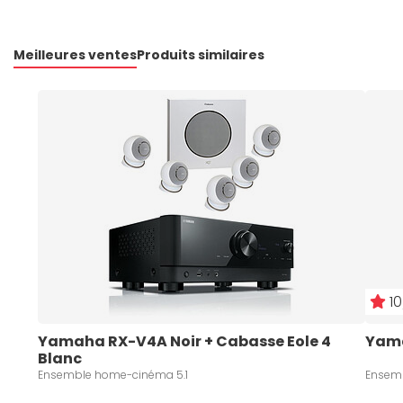
Meilleures ventes
Produits similaires
10
Yamaha RX-V4A Noir + Cabasse Eole 4 
Yama
Blanc
Ensemble home-cinéma 5.1
Ensemb