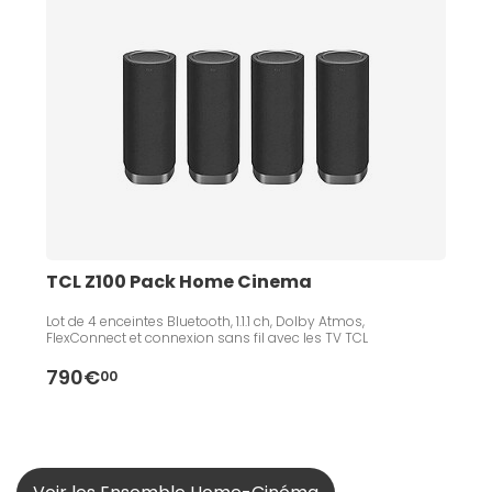
TCL Z100 Pack Home Cinema
Lot de 4 enceintes Bluetooth, 1.1.1 ch, Dolby Atmos,
FlexConnect et connexion sans fil avec les TV TCL
790€
00