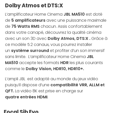
Dolby Atmos et DTS:X
L’amplificateur Home Cinema
JBL MA510
est doté
de
5 amplificateurs
avec une puissance maximale
de
75 Watts RMS
chacun. Assis confortablement
dans votre canapé, découvrez la qualité cinéma
avec un son 3D avec
Dolby Atmos, DTS:X .
Grâce à
ce modèle 5.2 canaux, vous pourrez installer
un
système surround
et profiter d’un son immersif
sans limite. L’amplificateur Home Cinema
JBL
MA510
accepte
les formats
HDR
les plus courants
comme le
Dolby Vision, HDR10, HDR10+.
L’ampli JBL est adapté au monde du jeux vidéo
puisqu’il dispose d’une
compatibilité VRR, ALLM et
QFT.
La vidéo 8K est prise en charge sur
quatre entrées HDMI
.
Focal Sib Evo