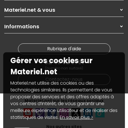
Les magasins Materiel.net
Rubrique d'aide / FAQ
Nos solutions pour les pros
Materiel.net & vous
Paiement, livraison
Contactez-nous
Garanties
,
Pack Zen
On répare votre PC portable
SAV, demander un retour
Informations
On rachète votre carte graphique
Informations
PC sur mesure : Votre RDV personnalisé
Guides d'achats et tutoriels
Plan du site
Notre démarche écologique
Nos marques
Materiel.net recrute
Rubrique d'aide
Conditions générales de vente
Notre programme d'affiliation
Marketplace
Gérer vos cookies sur
Partenariat & Sponsoring
02 40 92 91 91
Informations légales
(numéro non surtaxé)
Données personnelles
et
cookies
Materiel.net
Gérer vos cookies
Contactez-nous
Accessibilité : non conforme
Materiel.net utilise des cookies ou des
technologies similaires. Ils permettent de vous
proposer des services et des offres adaptés à
Materiel.net sur les réseaux sociaux
vos centres d’intérêt, de vous garantir une
meilleure expérience utilisateur et de réaliser des
statistiques de visites.
En savoir plus >
Nos autres sites