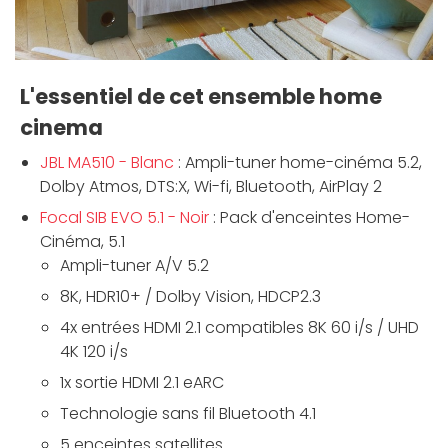
L'essentiel de cet ensemble home
cinema
JBL MA510 - Blanc
: Ampli-tuner home-cinéma 5.2,
Dolby Atmos, DTS:X, Wi-fi, Bluetooth, AirPlay 2
Focal SIB EVO 5.1 - Noir
: Pack d'enceintes Home-
Cinéma, 5.1
Ampli-tuner A/V 5.2
8K, HDR10+ / Dolby Vision, HDCP2.3
4x entrées HDMI 2.1 compatibles 8K 60 i/s / UHD
4K 120 i/s
1x sortie HDMI 2.1 eARC
Technologie sans fil Bluetooth 4.1
5 enceintes satellites