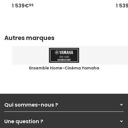
1 539€
1 53
95
Autres marques
Ensemble Home-Cinéma Yamaha
Qui sommes-nous ?
Qui sommes-nous ?
Une question ?
Nos services