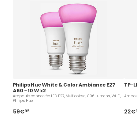
Philips Hue White & Color Ambiance E27 
TP-L
A60 - 10 W x2
Ampoule connectée LED E27, Multicolore, 806 Lumens, Wi-Fi,
Ampoul
Philips Hue
59€
22€
95