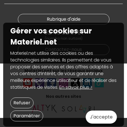
Informations
PC sur mesure : Votre RDV personnalisé
Guides d'achats et tutoriels
Plan du site
Notre démarche écologique
Nos marques
Materiel.net recrute
Rubrique d'aide
Conditions générales de vente
Notre programme d'affiliation
Marketplace
Gérer vos cookies sur
Partenariat & Sponsoring
02 40 92 91 91
Informations légales
(numéro non surtaxé)
Données personnelles
et
cookies
Materiel.net
Gérer vos cookies
Contactez-nous
Accessibilité : non conforme
Materiel.net utilise des cookies ou des
technologies similaires. Ils permettent de vous
proposer des services et des offres adaptés à
Materiel.net sur les réseaux sociaux
vos centres d’intérêt, de vous garantir une
meilleure expérience utilisateur et de réaliser des
statistiques de visites.
En savoir plus >
Nos autres sites
Refuser
Paramétrer
J'accepte