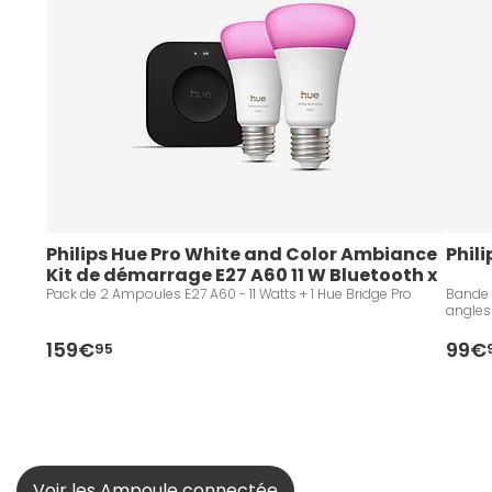
Philips Hue Pro White and Color Ambiance 
Phili
Kit de démarrage E27 A60 11 W Bluetooth x 
2
Pack de 2 Ampoules E27 A60 - 11 Watts + 1 Hue Bridge Pro
Bande 
angles 
159€
99€
95
Voir les Ampoule connectée