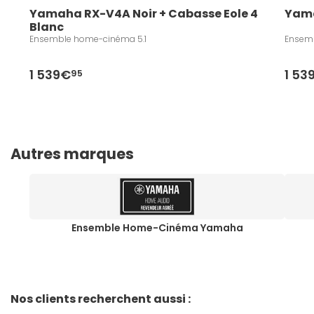
Yamaha RX-V4A Noir + Cabasse Eole 4 
Yama
Blanc
Ensemble home-cinéma 5.1
Ensemb
1 539€
1 53
95
Autres marques
Ensemble Home-Cinéma Yamaha
Nos clients recherchent aussi :