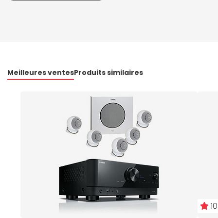
Meilleures ventes
Produits similaires
10