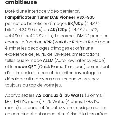
ambitieuse
Doté d'une interface vidéo dernier cri,
l'amplificateur Tuner DAB Pioneer VSX-935
permet de bénéficier d'images
8K/60p
(4:4:4/12
bits*2, 4:2:0/10 bits) ou
4K/120p
(4:4:4/12 bits*2,
4:4:4/10 bits, 4:2:2/12 bits). La norme HDMI 2.1 prend en
charge la fonction
VRR
(Variable Refresh Rate) pour
éliminer les décalages d’images et offrir une
expérience de jeu fluide. Diverses améliorations
telles que le mode
ALLM
(Auto Low Latency Mode)
et le
mode QFT
(Quick Frame Transport) permettent
d’optimiser la latence et de limiter davantage le
décalage afi n de vous assurer que vous serez
toujours au top de votre jeu.
Apprivoisez les
7.2 canaux à 135 Watts
(6 ohms, 1
kHz, THD 1%, mono) / 125 Watts (4 ohms, 1 kHz, 1%,
mono) par canal et écoutez votre musique ou film
en combinant puissance et maîtrise à la fois grâce