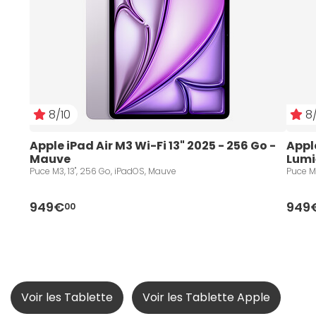
8/10
8/
Apple iPad Air M3 Wi-Fi 13" 2025 - 256 Go - 
Apple
Mauve
Lumiè
Puce M3, 13", 256 Go, iPadOS, Mauve
Puce M3
949€
949
00
Voir les Tablette
Voir les Tablette Apple