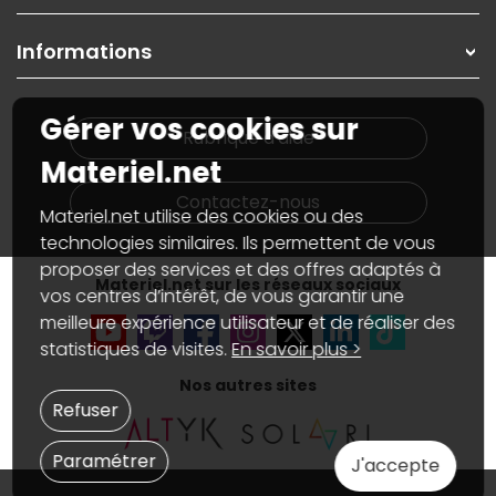
Contactez-nous
Garanties
,
Pack Zen
On répare votre PC portable
SAV, demander un retour
Informations
On rachète votre carte graphique
Informations
PC sur mesure : Votre RDV personnalisé
Guides d'achats et tutoriels
Plan du site
Notre démarche écologique
Gérer vos cookies sur
Nos marques
Materiel.net recrute
Rubrique d'aide
Conditions générales de vente
Notre programme d'affiliation
Materiel.net
Marketplace
Partenariat & Sponsoring
Informations légales
Contactez-nous
Materiel.net utilise des cookies ou des
Données personnelles
et
cookies
Gérer vos cookies
technologies similaires. Ils permettent de vous
Accessibilité : non conforme
proposer des services et des offres adaptés à
Materiel.net sur les réseaux sociaux
vos centres d’intérêt, de vous garantir une
meilleure expérience utilisateur et de réaliser des
statistiques de visites.
En savoir plus >
Nos autres sites
Refuser
Paramétrer
J'accepte