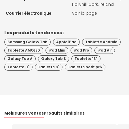
Hollyhill, Cork, Ireland
Courrier électronique
Voir la page
Les produits tendances :
Samsung Galaxy Tab
Apple iPad
Tablette Android
Tablette AMOLED
iPad Mini
iPad Pro
iPad Air
Galaxy Tab A
Galaxy Tab S
Tablette 13"
Tablette 11"
Tablette 8"
Tablette petit prix
Meilleures ventes
Produits similaires