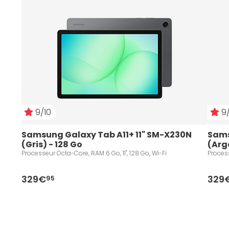
9/10
9/
Samsung Galaxy Tab A11+ 11" SM-X230N 
Sams
(Gris) - 128 Go
(Arg
Processeur Octa-Core, RAM 6 Go, 11", 128 Go, Wi-Fi
Process
329€
329
95