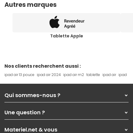
Autres marques
Tablette Apple
Nos clients recherchent aussi :
ipad air 13 pouce
ipad air 2024
ipad air m2
tablette
ipad air
ipad
Qui sommes-nous ?
Qui sommes-nous ?
Une question ?
Nos services
Les magasins Materiel.net
Rubrique d'aide / FAQ
Nos solutions pour les pros
Materiel.net & vous
Paiement, livraison