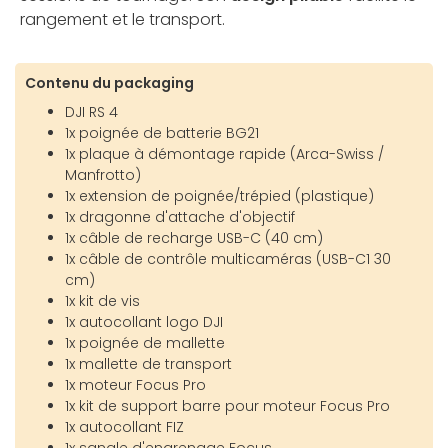
rangement et le transport.
Contenu du packaging
DJI RS 4
1x poignée de batterie BG21
1x plaque à démontage rapide (Arca-Swiss /
Manfrotto)
1x extension de poignée/trépied (plastique)
1x dragonne d'attache d'objectif
1x câble de recharge USB-C (40 cm)
1x câble de contrôle multicaméras (USB-C1 30
cm)
1x kit de vis
1x autocollant logo DJI
1x poignée de mallette
1x mallette de transport
1x moteur Focus Pro
1x kit de support barre pour moteur Focus Pro
1x autocollant FIZ