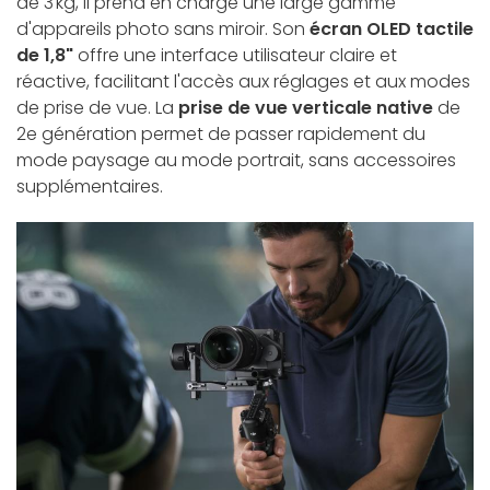
de 3 kg, il prend en charge une large gamme
d'appareils photo sans miroir. Son
écran OLED tactile
de 1,8"
offre une interface utilisateur claire et
réactive, facilitant l'accès aux réglages et aux modes
de prise de vue. La
prise de vue verticale native
de
2e génération permet de passer rapidement du
mode paysage au mode portrait, sans accessoires
supplémentaires.