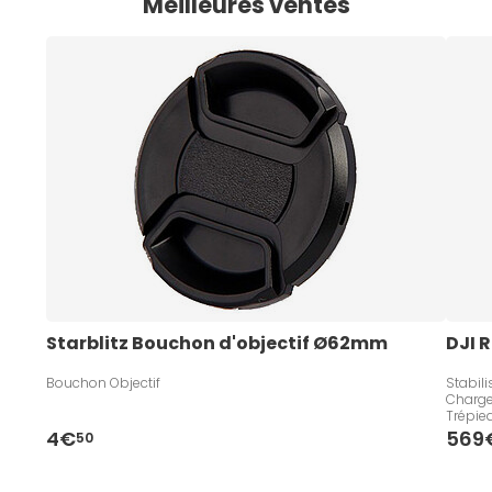
Meilleures ventes
Starblitz Bouchon d'objectif Ø62mm
DJI R
Bouchon Objectif
Stabili
Charge
Trépie
4€
569
50