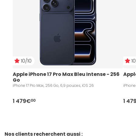
10/10
10
Apple iPhone 17 Pro Max Bleu Intense - 256 
Appl
Go
iPhone 17 Pro Max, 256 Go, 6,9 pouces, iOS 26
iPhone 
1 479€
1 47
00
Nos clients recherchent aussi :