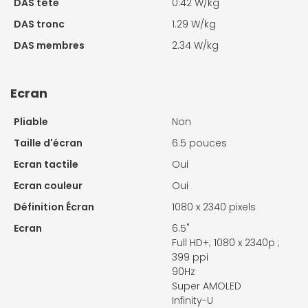
DAS tête
0.42 W/kg
DAS tronc
1.29 W/kg
DAS membres
2.34 W/kg
Ecran
Pliable
Non
Taille d'écran
6.5 pouces
Ecran tactile
Oui
Ecran couleur
Oui
Définition Écran
1080 x 2340 pixels
Ecran
6.5"
Full HD+; 1080 x 2340p ;
399 ppi
90Hz
Super AMOLED
Infinity-U