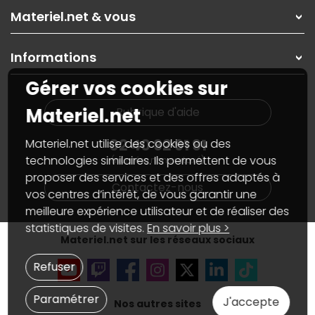
Rubrique d'aide / FAQ
Nos solutions pour les pros
Materiel.net & vous
Paiement, livraison
Contactez-nous
Garanties
,
Pack Zen
On répare votre PC portable
SAV, demander un retour
Informations
On rachète votre carte graphique
Informations
PC sur mesure : Votre RDV personnalisé
Guides d'achats et tutoriels
Gérer vos cookies sur
Plan du site
Notre démarche écologique
Nos marques
Materiel.net recrute
Materiel.net
Rubrique d'aide
Conditions générales de vente
Notre programme d'affiliation
Marketplace
Partenariat & Sponsoring
02 40 92 91 91
Materiel.net utilise des cookies ou des
Informations légales
technologies similaires. Ils permettent de vous
(numéro non surtaxé)
Données personnelles
et
cookies
proposer des services et des offres adaptés à
Gérer vos cookies
Contactez-nous
Accessibilité : non conforme
vos centres d’intérêt, de vous garantir une
meilleure expérience utilisateur et de réaliser des
statistiques de visites.
En savoir plus >
Materiel.net sur les réseaux sociaux
Refuser
Paramétrer
J'accepte
Nos autres sites