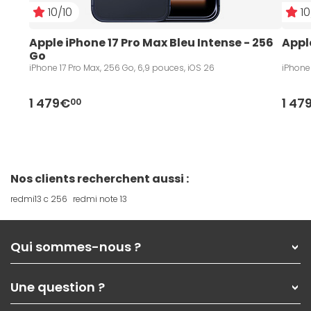
10/10
10
Apple iPhone 17 Pro Max Bleu Intense - 256 
Appl
Go
iPhone 17 Pro Max, 256 Go, 6,9 pouces, iOS 26
iPhone 
1 479€
1 47
00
Nos clients recherchent aussi :
redmi13 c 256
redmi note 13
Qui sommes-nous ?
Qui sommes-nous ?
Une question ?
Nos services
Les magasins Materiel.net