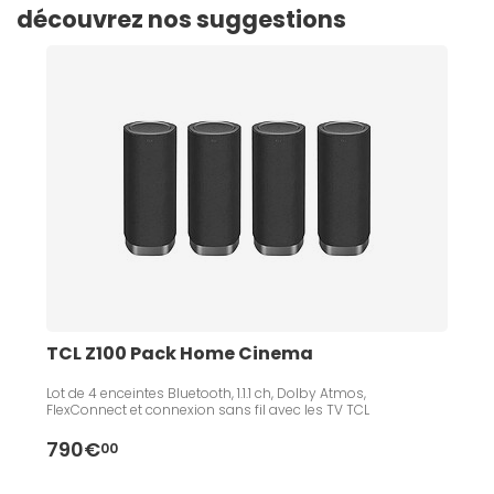
découvrez nos suggestions
TCL Z100 Pack Home Cinema
Lot de 4 enceintes Bluetooth, 1.1.1 ch, Dolby Atmos,
FlexConnect et connexion sans fil avec les TV TCL
790€
00