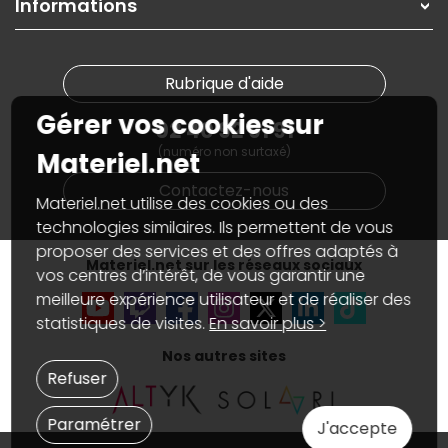
Informations
On rachète votre carte graphique
Informations
PC sur mesure : Votre RDV personnalisé
Guides d'achats et tutoriels
Plan du site
Notre démarche écologique
Nos marques
Materiel.net recrute
Rubrique d'aide
Conditions générales de vente
Notre programme d'affiliation
Marketplace
Gérer vos cookies sur
Partenariat & Sponsoring
02 40 92 91 91
Informations légales
(numéro non surtaxé)
Données personnelles
et
cookies
Materiel.net
Gérer vos cookies
Contactez-nous
Accessibilité : non conforme
Materiel.net utilise des cookies ou des
technologies similaires. Ils permettent de vous
proposer des services et des offres adaptés à
Materiel.net sur les réseaux sociaux
vos centres d’intérêt, de vous garantir une
meilleure expérience utilisateur et de réaliser des
statistiques de visites.
En savoir plus >
Nos autres sites
Refuser
Paramétrer
J'accepte