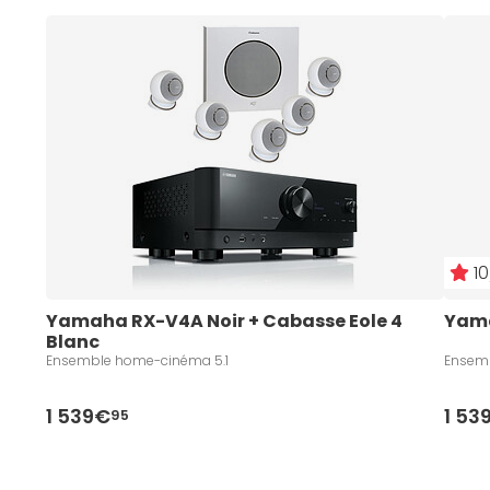
10
Yamaha RX-V4A Noir + Cabasse Eole 4 
Yama
Blanc
Ensemble home-cinéma 5.1
Ensemb
1 539€
1 53
95