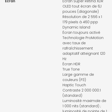
Ecran
Écran Super Retina XDR
OLED tout écran de 6,1
pouces (diagonale)
Résolution de 2 556 x 1
179 pixels à 460 ppp
Dynamic Island
Écran toujours activé
Technologie ProMotion
avec taux de
rafraîchissement
adaptatif atteignant 120
Hz
Écran HDR
True Tone
Large gamme de
couleurs (P3)
Haptic Touch
Contraste 2 000 000:1
(standard)
Luminosité maximale de
1 000 nits (standard) ;
luminosité de pointe de 1