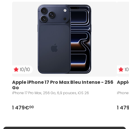
10/10
10
Apple iPhone 17 Pro Max Bleu Intense - 256 
Appl
Go
iPhone 17 Pro Max, 256 Go, 6,9 pouces, iOS 26
iPhone 
1 479€
1 47
00