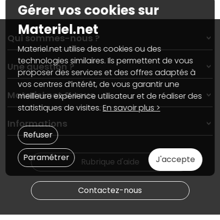
Gérer vos cookies sur
Materiel.net
Qui sommes-nous ?
Materiel.net utilise des cookies ou des
Qui sommes-nous ?
technologies similaires. Ils permettent de vous
Une question ?
Nos services
proposer des services et des offres adaptés à
Les magasins Materiel.net
vos centres d’intérêt, de vous garantir une
Rubrique d'aide / FAQ
Nos solutions pour les pros
Materiel.net & vous
meilleure expérience utilisateur et de réaliser des
Paiement, livraison
Contactez-nous
statistiques de visites.
En savoir plus >
Garanties
,
Pack Zen
On répare votre PC portable
SAV, demander un retour
Informations
On rachète votre carte graphique
Informations
Refuser
PC sur mesure : Votre RDV personnalisé
Guides d'achats et tutoriels
Plan du site
Notre démarche écologique
Nos marques
Paramétrer
Materiel.net recrute
J'accepte
Rubrique d'aide
Conditions générales de vente
Notre programme d'affiliation
Marketplace
Partenariat & Sponsoring
Informations légales
Contactez-nous
Données personnelles
et
cookies
Gérer vos cookies
Accessibilité : non conforme