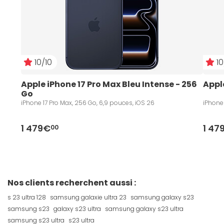
10/10
10
Apple iPhone 17 Pro Max Bleu Intense - 256 
Appl
Go
iPhone 17 Pro Max, 256 Go, 6,9 pouces, iOS 26
iPhone 
1 479€
1 47
00
Nos clients recherchent aussi :
s 23 ultra 128
samsung galaxie ultra 23
samsung galaxy s23
samsung s23
galaxy s23 ultra
samsung galaxy s23 ultra
samsung s23 ultra
s23 ultra