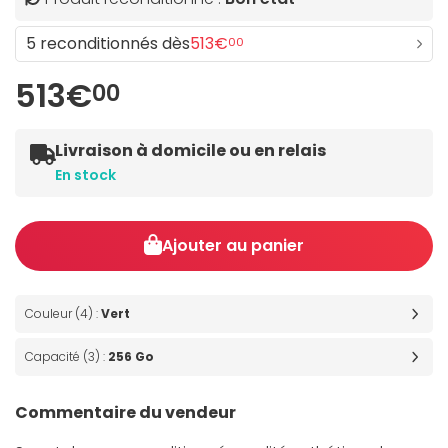
5 reconditionnés dès
513€
00
513€
00
Livraison à domicile ou en relais
En stock
Ajouter au panier
Couleur (4) :
Vert
Capacité (3) :
256 Go
Commentaire du vendeur