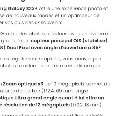
g Galaxy S23+
offre une expérience photo et
pose de nouveaux modes et un optimiseur de
r vos plus beaux souvenirs.
+ offre des photos et vidéos avec un niveau de
t grâce à son
capteur principal OIS (stabilisé)
8) Dual Pixel avec angle d'ouverture à 85°
.
s est également simplifiée, vous pouvez par
hotos rapidement et faire ressortir ce que
n
Zoom optique x3
de 10 mégapixels permet de
 près de l'action (f/2.4, 69 mm, angle
tique Ultra grand angle quant à lui offre un
e résolution de 12 mégapixels
(f/2.2, 13 mm).
image et avec l'intelligence artificielle révèle