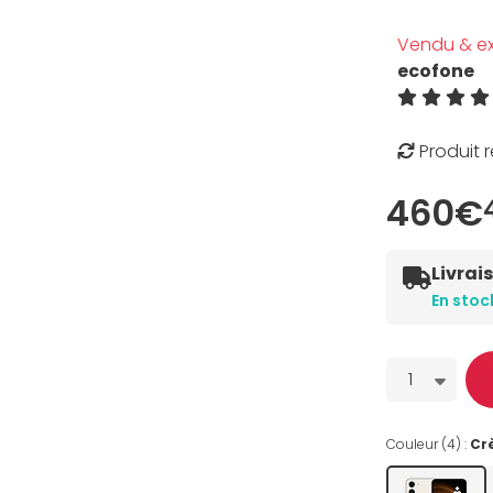
Vendu & ex
ecofone
Produit 
460€
Livrai
En stoc
Quantité
1
Couleur (4) :
Cr