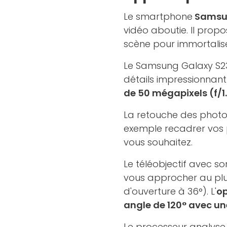
Le smartphone
Samsun
vidéo aboutie. Il pro
scène pour immortalise
Le Samsung Galaxy S23
détails impressionnan
de 50 mégapixels (f/1.
La retouche des photo
exemple recadrer vos p
vous souhaitez.
Le téléobjectif avec so
vous approcher au plus
d'ouverture à 36°). L'
op
angle de 120° avec un
Le processeur analyse l'