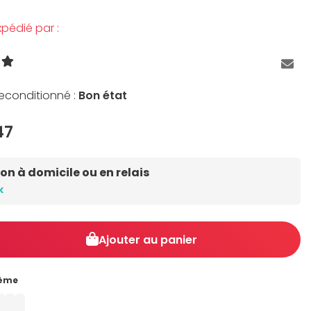
pédié par :
reconditionné :
Bon état
47
son à domicile ou en relais
k
Ajouter au panier
ème