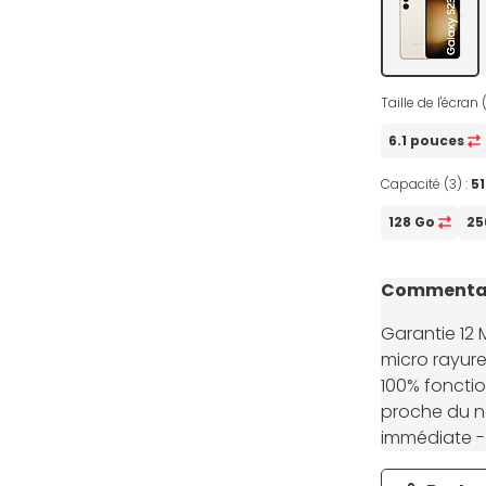
Taille de l'écran 
6.1 pouces
Capacité (3) :
5
128 Go
25
Commentai
Garantie 12 
micro rayure
100% foncti
proche du n
immédiate -