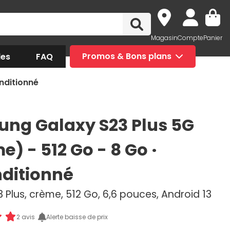
Magasin
Compte
Panier
des
FAQ
Promos & Bons plans
nditionné
ng Galaxy S23 Plus 5G
) - 512 Go - 8 Go ·
ditionné
 Plus, crème, 512 Go, 6,6 pouces, Android 13
2 avis
Alerte baisse de prix