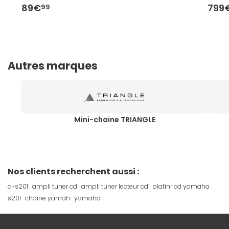
89€
799
99
Autres marques
Mini-chaine TRIANGLE
Nos clients recherchent aussi :
a-s201
ampli tuner cd
ampli tuner lecteur cd
platinr cd yamaha
s201
chaine yamah
yamaha