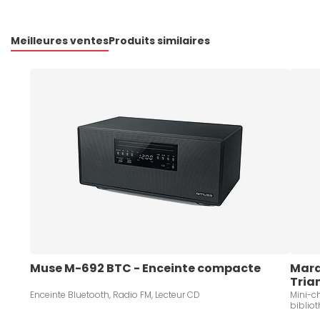
Meilleures ventes
Produits similaires
Muse M-692 BTC - Enceinte compacte
Mara
Tria
Enceinte Bluetooth, Radio FM, Lecteur CD
Mini-ch
bibliot