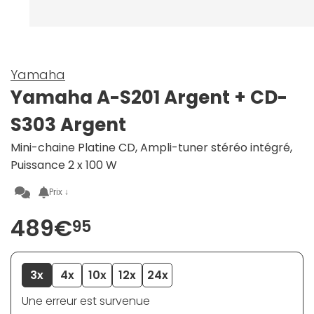
Yamaha
Yamaha A-S201 Argent + CD-
S303 Argent
Mini-chaine Platine CD, Ampli-tuner stéréo intégré,
Puissance 2 x 100 W
Prix ↓
489€
95
3x
4x
10x
12x
24x
Une erreur est survenue