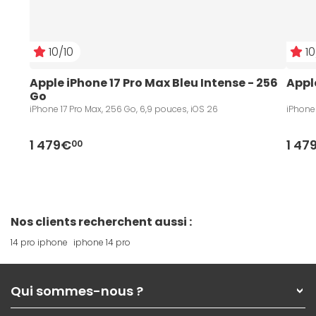
10/10
10
Apple iPhone 17 Pro Max Bleu Intense - 256 
Appl
Go
iPhone 17 Pro Max, 256 Go, 6,9 pouces, iOS 26
iPhone 
1 479€
1 47
00
Nos clients recherchent aussi :
14 pro iphone
iphone 14 pro
Qui sommes-nous ?