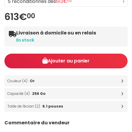
5 reconditionnés dès
613€
00
613€
00
Livraison à domicile ou en relais
En stock
Ajouter au panier
Couleur (4) :
Or
Capacité (4) :
256 Go
Taille de l'écran (2) :
6.1 pouces
Commentaire du vendeur