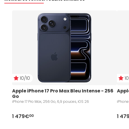
10/10
10
Apple iPhone 17 Pro Max Bleu Intense - 256 
Appl
Go
iPhone 17 Pro Max, 256 Go, 6,9 pouces, iOS 26
iPhone 
1 479€
1 47
00