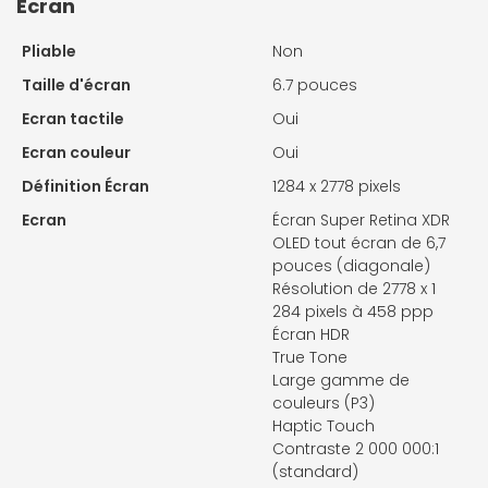
Ecran
Pliable
Non
Taille d'écran
6.7 pouces
Ecran tactile
Oui
Ecran couleur
Oui
Définition Écran
1284 x 2778 pixels
Ecran
Écran Super Retina XDR
OLED tout écran de 6,7
pouces (diagonale)
Résolution de 2778 x 1
284 pixels à 458 ppp
Écran HDR
True Tone
Large gamme de
couleurs (P3)
Haptic Touch
Contraste 2 000 000:1
(standard)