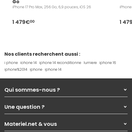
Go
iPhone 17 Pro Max, 256 Go, 6,9 pouces, iOS 26
iPhone 
1 479€
1 47
00
Nos clients recherchent aussi :
i phone
iohone 14
iphone 14 reconditionne
lumiere
iphone 16
iphone%2014
iphone
iphone 14
Qui sommes-nous ?
Qui sommes-nous ?
Une question ?
Nos services
Les magasins Materiel.net
Rubrique d'aide / FAQ
Nos solutions pour les pros
Materiel.net & vous
Paiement, livraison
Contactez-nous