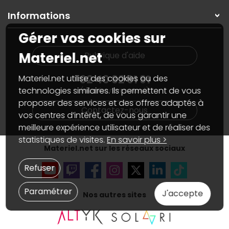
Garanties
,
Pack Zen
On répare votre PC portable
SAV, demander un retour
Informations
On rachète votre carte graphique
Informations
PC sur mesure : Votre RDV personnalisé
Guides d'achats et tutoriels
Gérer vos cookies sur
Plan du site
Notre démarche écologique
Nos marques
Materiel.net recrute
Materiel.net
Rubrique d'aide
Conditions générales de vente
Notre programme d'affiliation
Marketplace
Partenariat & Sponsoring
02 40 92 91 91
Materiel.net utilise des cookies ou des
Informations légales
technologies similaires. Ils permettent de vous
(numéro non surtaxé)
Données personnelles
et
cookies
proposer des services et des offres adaptés à
Gérer vos cookies
Contactez-nous
Accessibilité : non conforme
vos centres d’intérêt, de vous garantir une
meilleure expérience utilisateur et de réaliser des
statistiques de visites.
En savoir plus >
Materiel.net sur les réseaux sociaux
Refuser
Paramétrer
J'accepte
Nos autres sites