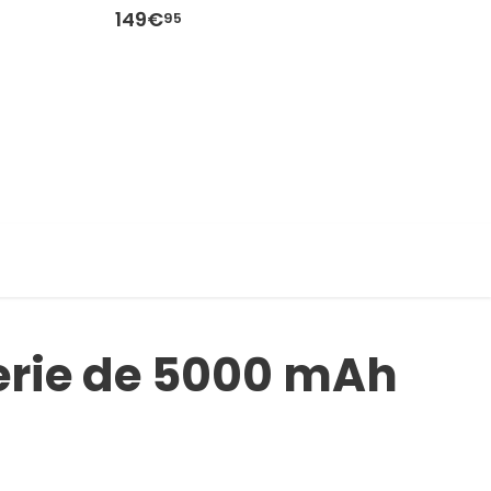
149€
1
95
erie de 5000 mAh