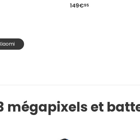
149€
95
Xiaomi
3 mégapixels et batt