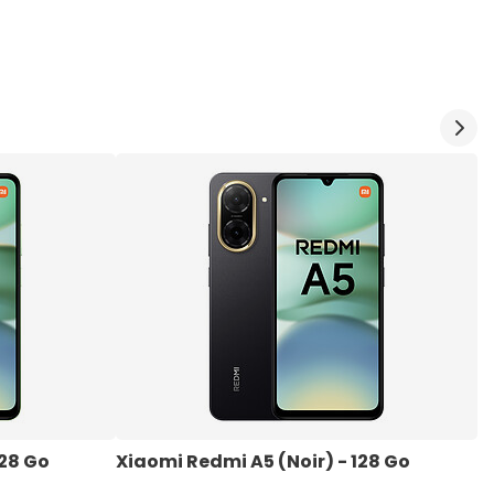
128 Go
Xiaomi Redmi A5 (Noir) - 128 Go
X