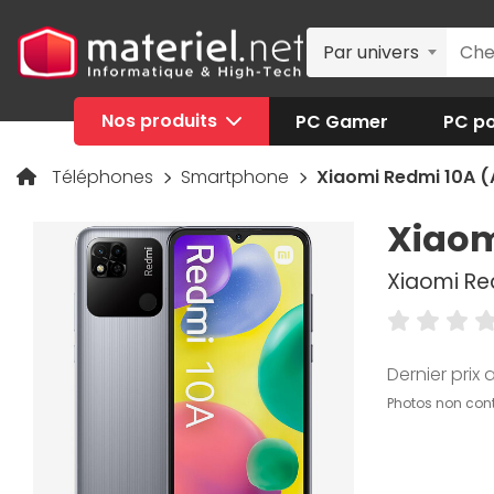
Par univers
Nos produits
PC Gamer
PC po
Téléphones
Smartphone
Xiaomi Redmi 10A (
Xiaom
Xiaomi Re
Dernier prix a
Photos non cont