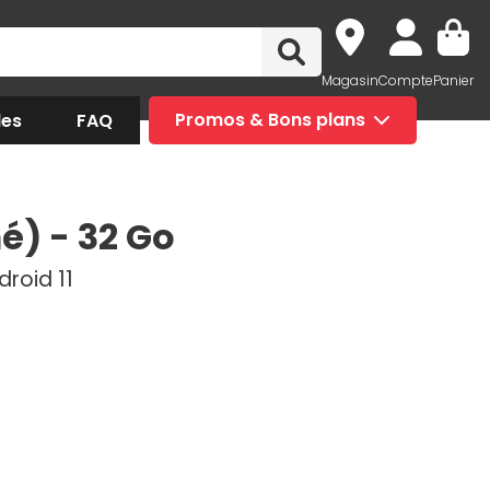
Magasin
Compte
Panier
des
FAQ
Promos & Bons plans
é) - 32 Go
roid 11