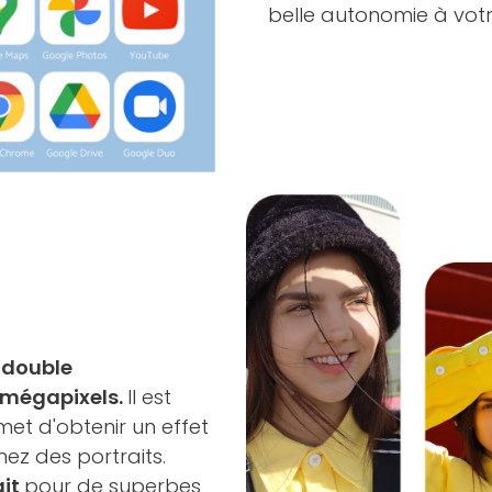
belle autonomie à votr
e
double
3 mégapixels.
Il est
et d'obtenir un effet
nez des portraits.
ait
pour de superbes