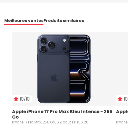
Meilleures ventes
Produits similaires
10/10
10
Apple iPhone 17 Pro Max Bleu Intense - 256 
Appl
Go
iPhone 17 Pro Max, 256 Go, 6,9 pouces, iOS 26
iPhone 