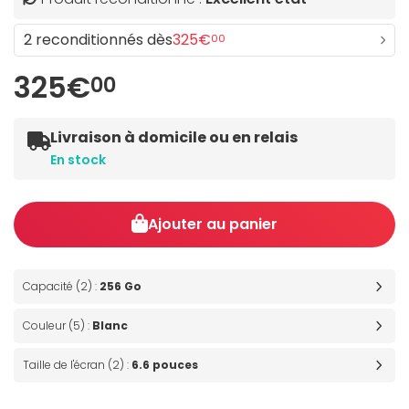
2 reconditionnés dès
325€
00
325€
00
Livraison à domicile ou en relais
En stock
Ajouter au panier
Capacité (2) :
256 Go
Couleur (5) :
Blanc
Taille de l'écran (2) :
6.6 pouces