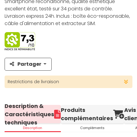
Smartphone reconditionné, qualité esthétique
excellent état, testé sur 34 points de contrôle.
Livraison express 24h. Inclus : boîte éco-responsable,
câble d'alimentation et extracteur SIM.
Partager
Restrictions de livraison
Description &
Produits
Avis
Caractéristiques
complémentaires
clie
techniques
Description
Compléments
A