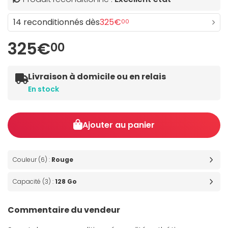
14 reconditionnés dès
325€
00
325€
00
Livraison à domicile ou en relais
En stock
Ajouter au panier
Couleur (6) :
Rouge
Capacité (3) :
128 Go
Commentaire du vendeur