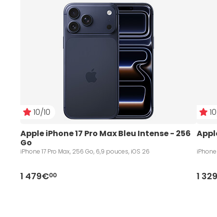
10/10
10
Apple iPhone 17 Pro Max Bleu Intense - 256 
Apple
Go
iPhone 17 Pro Max, 256 Go, 6,9 pouces, iOS 26
iPhone 
1 479€
1 32
00