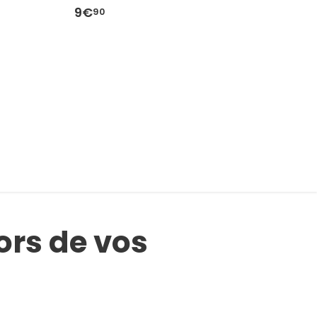
9€
9
90
ors de vos