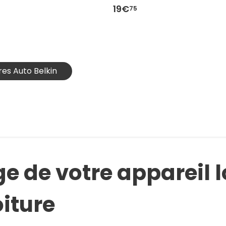
19€
75
res Auto Belkin
e de votre appareil l
iture