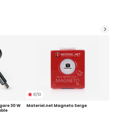
8/10
gare 30 W 
Materiel.net Magneto Serge
M
able