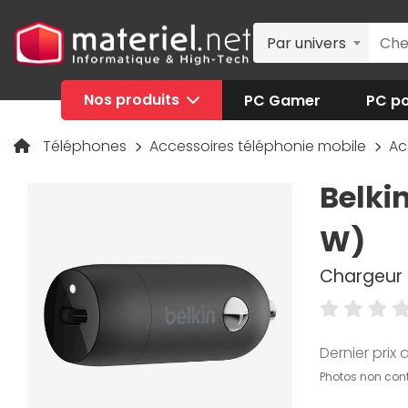
Par univers
Nos produits
PC Gamer
PC po
Téléphones
Accessoires téléphonie mobile
Ac
Belki
W)
Chargeur 
Dernier prix a
Photos non cont