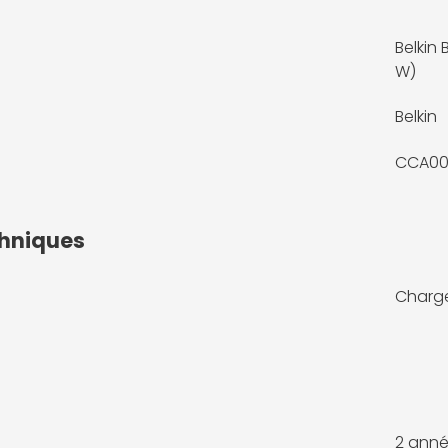
Belkin
W)
Belkin
CCA00
chniques
Charge
2 anné