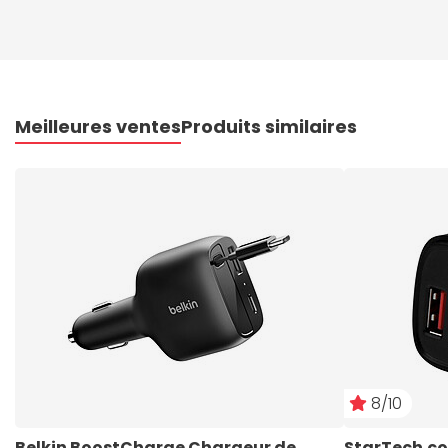
Meilleures ventes
Produits similaires
8/10
Belkin BoostCharge Chargeur de 
StarTech.co