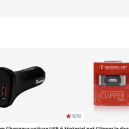
9/10
m Chargeur voiture USB à 
Materiel.net Clipper le dos