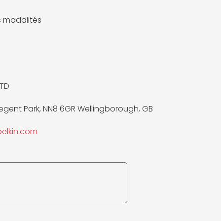
es modalités
LTD
 Regent Park, NN8 6GR Wellingborough, GB
elkin.com