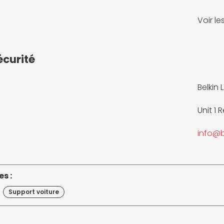
Voir l
écurité
Belkin 
Unit 1
info@b
s :
Support voiture