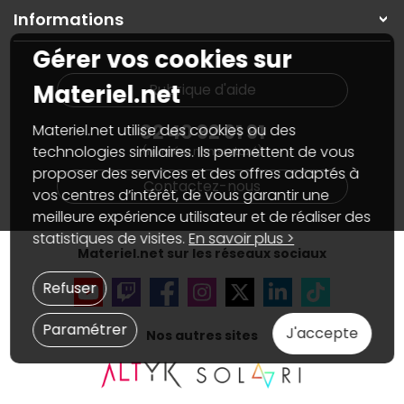
On répare votre PC portable
SAV, demander un retour
Informations
On rachète votre carte graphique
Informations
PC sur mesure : Votre RDV personnalisé
Guides d'achats et tutoriels
Gérer vos cookies sur
Plan du site
Notre démarche écologique
Nos marques
Materiel.net recrute
Materiel.net
Rubrique d'aide
Conditions générales de vente
Notre programme d'affiliation
Marketplace
Partenariat & Sponsoring
02 40 92 91 91
Materiel.net utilise des cookies ou des
Informations légales
technologies similaires. Ils permettent de vous
(numéro non surtaxé)
Données personnelles
et
cookies
proposer des services et des offres adaptés à
Gérer vos cookies
Contactez-nous
Accessibilité : non conforme
vos centres d’intérêt, de vous garantir une
meilleure expérience utilisateur et de réaliser des
statistiques de visites.
En savoir plus >
Materiel.net sur les réseaux sociaux
Refuser
Paramétrer
J'accepte
Nos autres sites