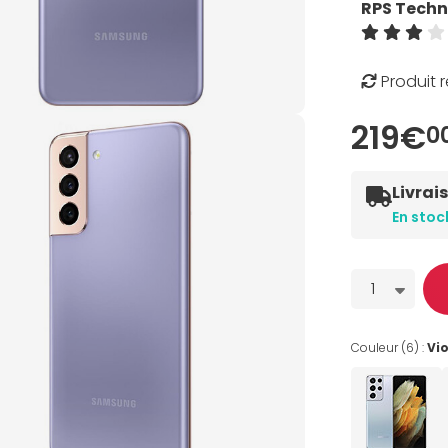
RPS Techn
Produit 
219€
0
Livrai
En stoc
Quantité
1
Couleur (6) :
Vio