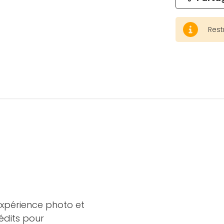
Rest
expérience photo et
édits pour