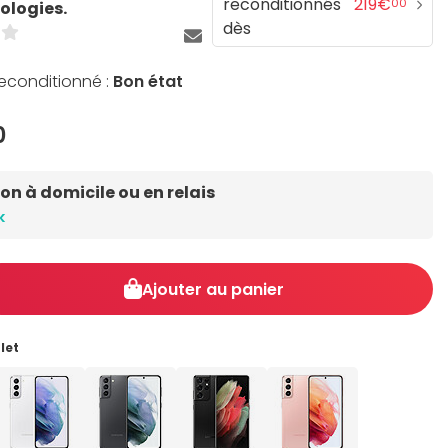
reconditionnés
219€
00
ologies.
dès
reconditionné :
Bon état
0
son à domicile ou en relais
k
Ajouter au panier
let