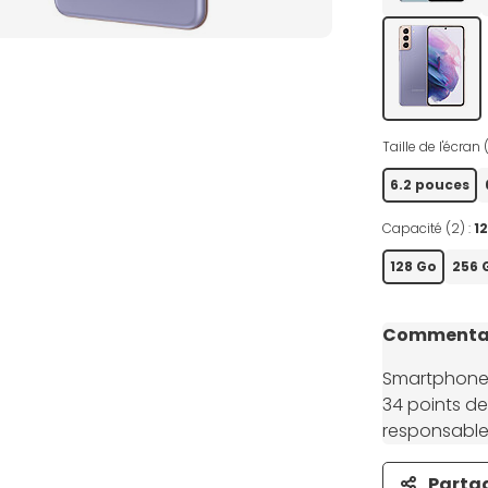
Taille de l'écran 
6.2 pouces
Capacité (2) :
1
128 Go
256 
Commentai
Smartphone r
34 points de 
responsable,
Parta