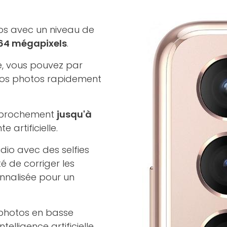
os avec un niveau de
64 mégapixels
.
e, vous pouvez par
vos photos rapidement
pprochement
jusqu'à
e artificielle.
dio avec des selfies
té de corriger les
onnalisée pour un
 photos en basse
telligence artificielle