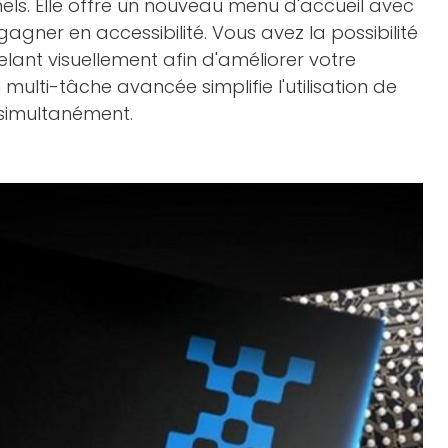
ls. Elle offre un nouveau menu d'accueil avec
gner en accessibilité. Vous avez la possibilité
elant visuellement afin d'améliorer votre
 multi-tâche avancée simplifie l'utilisation de
 simultanément.