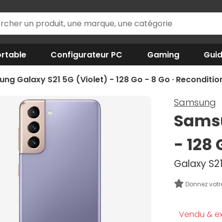
rtable
Configurateur PC
Gaming
Gui
ng Galaxy S21 5G (Violet) - 128 Go - 8 Go · Reconditio
Samsung
Samsu
- 128 
Galaxy S21
Donnez votr
Vendu & ex