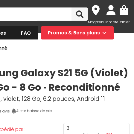
Magasin
Compte
Panier
des
FAQ
Promos & Bons plans
nné
ng Galaxy S21 5G (Violet)
Go - 8 Go · Reconditionné
, violet, 128 Go, 6,2 pouces, Android 11
Alerte baisse de prix
e avis
3
pédié par :