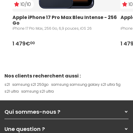
10/10
10
Apple iPhone 17 Pro Max Bleu Intense - 256 
Appl
Go
iPhone 17 Pro Max, 256 Go, 6,9 pouces, iOS 26
iPhone 
1 479€
1 47
00
Nos clients recherchent aussi :
s21
samsung s21 250go
samsung samsung galaxy s21 ultra 5g
s21 ultra
samsung s21 ultra
Qui sommes-nous ?
Qui sommes-nous ?
Une question ?
Nos services