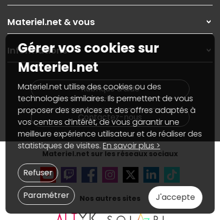
Les magasins Materiel.net
Rubrique d'aide / FAQ
Nos solutions pour les pros
Materiel.net & vous
Paiement, livraison
Contactez-nous
Garanties
,
Pack Zen
On répare votre PC portable
Gérer vos cookies sur
SAV, demander un retour
Informations
On rachète votre carte graphique
Informations
Materiel.net
PC sur mesure : Votre RDV personnalisé
Guides d'achats et tutoriels
Plan du site
Notre démarche écologique
Nos marques
Materiel.net recrute
Materiel.net utilise des cookies ou des
Rubrique d'aide
Conditions générales de vente
Notre programme d'affiliation
technologies similaires. Ils permettent de vous
Marketplace
Partenariat & Sponsoring
proposer des services et des offres adaptés à
Informations légales
Contactez-nous
vos centres d’intérêt, de vous garantir une
Données personnelles
et
cookies
meilleure expérience utilisateur et de réaliser des
Gérer vos cookies
Accessibilité : non conforme
statistiques de visites.
En savoir plus >
Materiel.net sur les réseaux sociaux
Refuser
Paramétrer
J'accepte
Nos autres sites