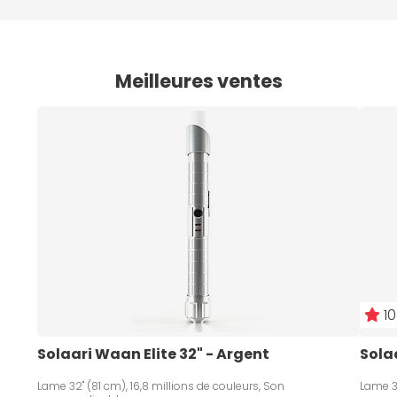
Meilleures ventes
10
Solaari Waan Elite 32" - Argent
Sola
Lame 32" (81 cm), 16,8 millions de couleurs, Son
Lame 36