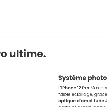
o ultime.
Système photo
L
'iPhone 12 Pro
Max per
faible éclairage, grâ
optique d'amplitude 