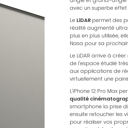
angle et grand-angle 
avec un superbe effet
Le
LiDAR
permet des po
réalité augmenté ultra
plus en plus utilisée, el
Nasa pour sa prochain
Le LiDAR arrive à cré
de l'espace étudié trè
aux applications de r
virtuellement une pair
L'iPhone 12 Pro Max pe
qualité cinématogra
smartphone la prise d
ensuite retoucher les 
pour réaliser vos propr