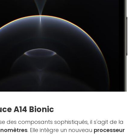
uce A14 Bionic
ise des composants sophistiqués, il s'agit de la
anomètres
. Elle intègre un nouveau
processeur