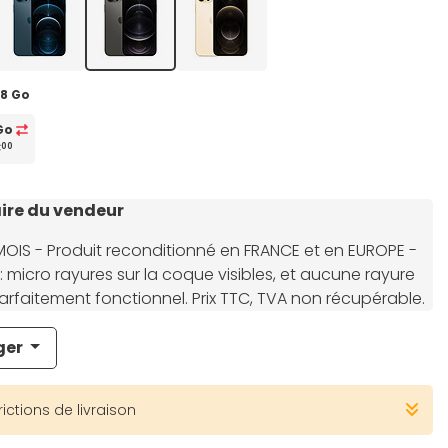
28 Go
Go
€
00
re du vendeur
MOIS - Produit reconditionné en FRANCE et en EUROPE -
: micro rayures sur la coque visibles, et aucune rayure
 Parfaitement fonctionnel. Prix TTC, TVA non récupérable.
ger
rictions de livraison