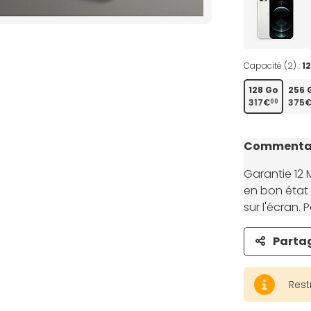
Capacité (2) :
1
128 Go
256 
317€
375
00
Commentai
Garantie 12 
en bon état 
sur l'écran.
Parta
Rest