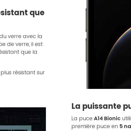
ésistant que
du verre avec la
pe de verre, il est
ésistant que la
lus résistant sur
La puissante p
La puce
A14 Bionic
util
première puce en
5 n