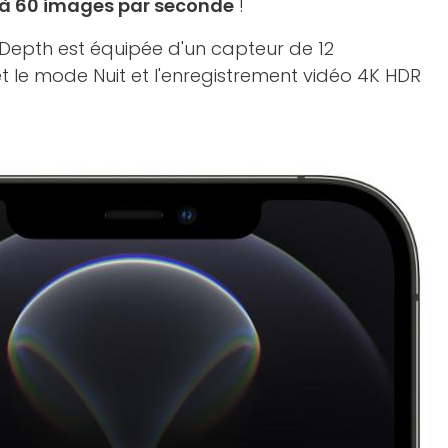
u'à 60 images par seconde
!
epth est équipée d'un capteur de 12
t le mode Nuit et l'enregistrement vidéo 4K HDR