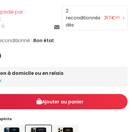
2
pédié par :
reconditionnés
317€
00
Z
dès
reconditionné :
Bon état
0
son à domicile ou en relais
k
Ajouter au panier
aphite