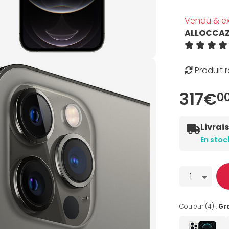
Vendu & ex
ALLOCCA
Produit 
317€
0
Livrai
En stoc
Quantité
1
Couleur (4) :
Gr